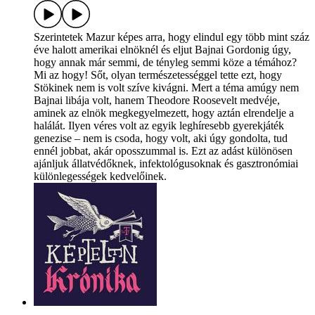
Szerintetek Mazur képes arra, hogy elindul egy több mint száz
éve halott amerikai elnöknél és eljut Bajnai Gordonig úgy,
hogy annak már semmi, de tényleg semmi köze a témához?
Mi az hogy! Sőt, olyan természetességgel tette ezt, hogy
Stökinek nem is volt szíve kivágni. Mert a téma amúgy nem
Bajnai libája volt, hanem Theodore Roosevelt medvéje,
aminek az elnök megkegyelmezett, hogy aztán elrendelje a
halálát. Ilyen véres volt az egyik leghíresebb gyerekjáték
genezise – nem is csoda, hogy volt, aki úgy gondolta, tud
ennél jobbat, akár oposszummal is. Ezt az adást különösen
ajánljuk állatvédőknek, infektológusoknak és gasztronómiai
különlegességek kedvelőinek.