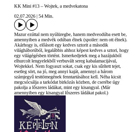
KK Mini #13 – Wojtek, a medvekatona
02.07.2026
|
54 Min.
Mazur ezúttal nem nyúlüregbe, hanem medveodúba esett be,
amennyiben a medvék odúban élnek (spoiler: nem ott élnek).
Akárhogy is, előásott egy kedves sztorit a második
világháborúból, legalábbis ahhoz képest kedves a sztori, hogy
egy világégésben történt. Ismerkedjetek meg a hazájukból
elhurcolt lengyelekből verbuvált sereg kabalamacijával,
Wojtekkel. Nem fogyaszt sokat, csak egy kis sűrített tejet,
esetleg sört, na jó, meg annyi kaját, amennyi a három
számjegyű testtömegének fenntartásához kell. Néha kicsit
megcsócsálja a tarkódat birkózás közben, de cserébe úgy
pakolja a lőszeres ládákat, mint egy kisangyal. (Már
amennyiben egy kisangyal lőszeres ládákat pakol.)