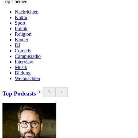
Top Themen
Nachrichten
Kultur
Sport
Politik
Religion
Kinder
DJ
Comedy
Campusradio
Interview
Musik
Bildung
Weihnachten
Top Podcasts