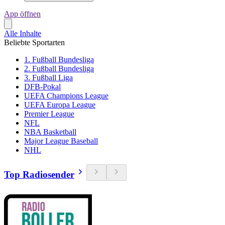
App öffnen
Alle Inhalte
Beliebte Sportarten
1. Fußball Bundesliga
2. Fußball Bundesliga
3. Fußball Liga
DFB-Pokal
UEFA Champions League
UEFA Europa League
Premier League
NFL
NBA Basketball
Major League Baseball
NHL
Top Radiosender