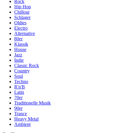
Rock
Hip Hop
Chillout
Schlager
Oldies
Electro
Alternative
80er
Klassik
House
Jazz
Indie
Classic Rock
Country
Soul
Techno
R'n'B
Latin
70er
Traditionelle Musik
90er
Trance
Heavy Metal
Ambient