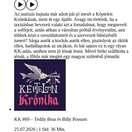
Az autózás hajnala már adott pár jó mesét a Képtelen
Krónikának, most itt egy újabb. Avagy mi történik, ha a
taxizásban bevezeti valaki azt a forradalmat, hogy megneveli
a sofőrjeit, aztán abban a városban próbál érvényesülni, ami
többek közt a szesztilalomról és a szervezett bűnözéstől
ismert? Sárga autók a kockás autók ellen, pisztolyok az öklök
ellen, hadiállapotok az utcákon, és hát sajnos ez is egy olyan
KK-adás, amiben nem jó lónak lenni. Mivel Stöki szállította a
témát, a főhős már megint egy magyar születésű jómadár.
KK #69 – Teddy Bear és Billy Possum
25.07.2026
|
1 Std. 36 Min.