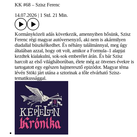
KK #68 – Szisz Ferenc
14.07.2026
|
1 Std. 21 Min.
Kormányközeli adás következik, amennyiben hősünk, Szisz
Ferenc régi magyar autóversenyző, aki nem is akármilyen
diadallal büszkélkedhet. És néhány találmánnyal, meg úgy
általában azzal, hogy ott volt, amikor a Formula–1 alapjai
kezdtek kialakulni, sok-sok emberélet árán. És bár Szisz
harcolt az első világháborúban, élete még az ötvenes évekre is
tartogatott egy egészen hajmeresztő epizódot. Magyar téma
lévén Stöki járt utána a sztorinak a tőle elvárható Szisz-
tematikussággal.