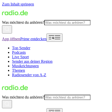
Zum Inhalt springen
Was möchtest du anhören?
App öffnen
Prime entdecken
Top Sender
Podcasts
Live Sport
Sender aus deiner Region
Musikrichtungen
Themen
Radiosender von A-Z
Was möchtest du anhören?