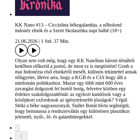
KK Nano #13 – Cicciolina békegalambja, a nőbolond
indonéz elnök és a Szent Skolasztika napi balhé (18+)
21.06.2026
|
1 Std. 37 Min.
Olyan sem volt még, hogy egy KK Nanóban három témából
kettőben előkerül a pornó, de most ez is megtörtént! Grath a
mai Indonézia első elnökéről mesélt, különös tekintettel annak
nőügyeire, illetve arra, hogy a KGB és a CIA hogy állt a
nimfomán politikushoz. Mazur egy több mint 600 éves
zavargást dolgozott fel bortól borig, felvetve közben egy
érdekes szakdolgozattémát: az egykori kandósok vagy a
középkori oxfordosok az igénytelenebb jószágok? Végül
Stöki a béke nagyasszonyát, Staller Ilonát hívta segítségül,
hogy bemutassa a rendszerváltás egy különösen plasztikus
jelenetét, nyúl-, ló- és galambüregekkel.