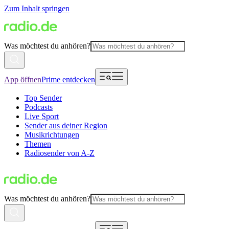
Zum Inhalt springen
Was möchtest du anhören?
App öffnen
Prime entdecken
Top Sender
Podcasts
Live Sport
Sender aus deiner Region
Musikrichtungen
Themen
Radiosender von A-Z
Was möchtest du anhören?