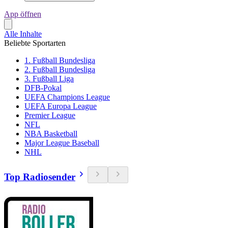
App öffnen
Alle Inhalte
Beliebte Sportarten
1. Fußball Bundesliga
2. Fußball Bundesliga
3. Fußball Liga
DFB-Pokal
UEFA Champions League
UEFA Europa League
Premier League
NFL
NBA Basketball
Major League Baseball
NHL
Top Radiosender