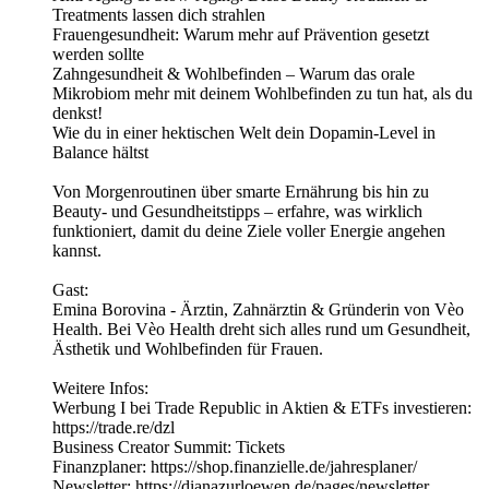
Treatments lassen dich strahlen
Frauengesundheit: Warum mehr auf Prävention gesetzt
werden sollte
Zahngesundheit & Wohlbefinden – Warum das orale
Mikrobiom mehr mit deinem Wohlbefinden zu tun hat, als du
denkst!
Wie du in einer hektischen Welt dein Dopamin-Level in
Balance hältst
Von Morgenroutinen über smarte Ernährung bis hin zu
Beauty- und Gesundheitstipps – erfahre, was wirklich
funktioniert, damit du deine Ziele voller Energie angehen
kannst.
Gast:
Emina Borovina - Ärztin, Zahnärztin & Gründerin von Vèo
Health. Bei Vèo Health dreht sich alles rund um Gesundheit,
Ästhetik und Wohlbefinden für Frauen.
Weitere Infos:
Werbung I bei Trade Republic in Aktien & ETFs investieren:
https://trade.re/dzl
Business Creator Summit: Tickets
Finanzplaner: https://shop.finanzielle.de/jahresplaner/
Newsletter: https://dianazurloewen.de/pages/newsletter