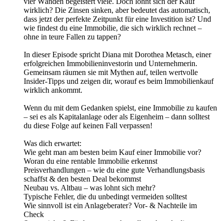
vier Wänden begeistert viele. Doch lohnt sich der Kauf
wirklich? Die Zinsen sinken, aber bedeutet das automatisch,
dass jetzt der perfekte Zeitpunkt für eine Investition ist? Und
wie findest du eine Immobilie, die sich wirklich rechnet –
ohne in teure Fallen zu tappen?
In dieser Episode spricht Diana mit Dorothea Metasch, einer
erfolgreichen Immobilieninvestorin und Unternehmerin.
Gemeinsam räumen sie mit Mythen auf, teilen wertvolle
Insider-Tipps und zeigen dir, worauf es beim Immobilienkauf
wirklich ankommt.
Wenn du mit dem Gedanken spielst, eine Immobilie zu kaufen
– sei es als Kapitalanlage oder als Eigenheim – dann solltest
du diese Folge auf keinen Fall verpassen!
Was dich erwartet:
Wie geht man am besten beim Kauf einer Immobilie vor?
Woran du eine rentable Immobilie erkennst
Preisverhandlungen – wie du eine gute Verhandlungsbasis
schaffst & den besten Deal bekommst
Neubau vs. Altbau – was lohnt sich mehr?
Typische Fehler, die du unbedingt vermeiden solltest
Wie sinnvoll ist ein Anlageberater? Vor- & Nachteile im
Check