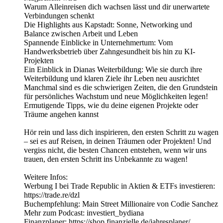
Warum Alleinreisen dich wachsen lässt und dir unerwartete
Verbindungen schenkt
Die Highlights aus Kapstadt: Sonne, Networking und
Balance zwischen Arbeit und Leben
Spannende Einblicke in Unternehmertum: Vom
Handwerksbetrieb über Zahngesundheit bis hin zu KI-
Projekten
Ein Einblick in Dianas Weiterbildung: Wie sie durch ihre
Weiterbildung und klaren Ziele ihr Leben neu ausrichtet
Manchmal sind es die schwierigen Zeiten, die den Grundstein
für persönliches Wachstum und neue Möglichkeiten legen!
Ermutigende Tipps, wie du deine eigenen Projekte oder
Träume angehen kannst
Hör rein und lass dich inspirieren, den ersten Schritt zu wagen
– sei es auf Reisen, in deinen Träumen oder Projekten! Und
vergiss nicht, die besten Chancen entstehen, wenn wir uns
trauen, den ersten Schritt ins Unbekannte zu wagen!
Weitere Infos:
Werbung I bei Trade Republic in Aktien & ETFs investieren:
https://trade.re/dzl
Buchempfehlung: Main Street Millionaire von Codie Sanchez
Mehr zum Podcast: investiert_bydiana
Finanzplaner: https://shop.finanzielle.de/jahresplaner/