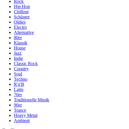
Rock
Hip Hop
Chillout
Schlager
Oldies
Electro
Alternative
80er
Klassik
House
Jazz
Indie
Classic Rock
Country
Soul
Techno
R'n'B
Latin
70er
Traditionelle Musik
90er
Trance
Heavy Metal
Ambient