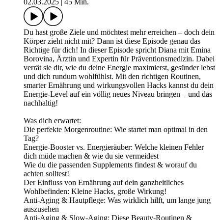
02.03.2025
|
45 Min.
Du hast große Ziele und möchtest mehr erreichen – doch dein
Körper zieht nicht mit? Dann ist diese Episode genau das
Richtige für dich! In dieser Episode spricht Diana mit Emina
Borovina, Ärztin und Expertin für Präventionsmedizin. Dabei
verrät sie dir, wie du deine Energie maximierst, gesünder lebst
und dich rundum wohlfühlst. Mit den richtigen Routinen,
smarter Ernährung und wirkungsvollen Hacks kannst du dein
Energie-Level auf ein völlig neues Niveau bringen – und das
nachhaltig!
Was dich erwartet:
Die perfekte Morgenroutine: Wie startet man optimal in den
Tag?
Energie-Booster vs. Energieräuber: Welche kleinen Fehler
dich müde machen & wie du sie vermeidest
Wie du die passenden Supplements findest & worauf du
achten solltest!
Der Einfluss von Ernährung auf dein ganzheitliches
Wohlbefinden: Kleine Hacks, große Wirkung!
Anti-Aging & Hautpflege: Was wirklich hilft, um lange jung
auszusehen
Anti-Aging & Slow-Aging: Diese Beauty-Routinen &