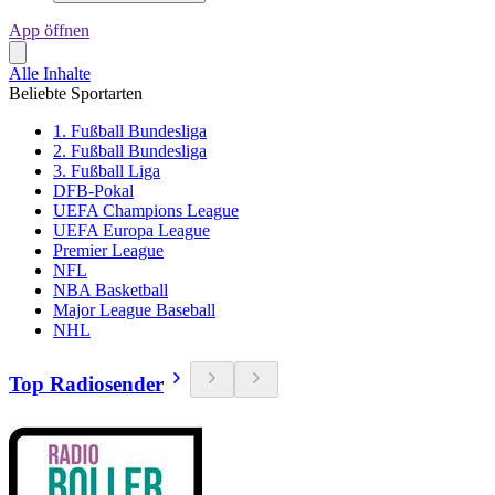
App öffnen
Alle Inhalte
Beliebte Sportarten
1. Fußball Bundesliga
2. Fußball Bundesliga
3. Fußball Liga
DFB-Pokal
UEFA Champions League
UEFA Europa League
Premier League
NFL
NBA Basketball
Major League Baseball
NHL
Top Radiosender