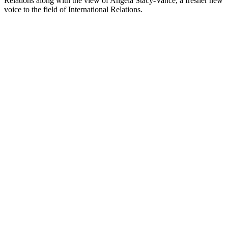
Relations along with the view of Angela Stacy-Vance, a fresher new
voice to the field of International Relations.
Podcast-Website