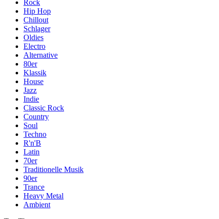
Rock
Hip Hop
Chillout
Schlager
Oldies
Electro
Alternative
80er
Klassik
House
Jazz
Indie
Classic Rock
Country
Soul
Techno
R'n'B
Latin
70er
Traditionelle Musik
90er
Trance
Heavy Metal
Ambient