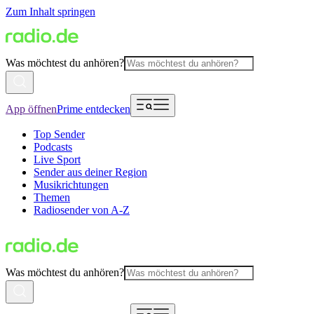
Zum Inhalt springen
Was möchtest du anhören?
App öffnen
Prime entdecken
Top Sender
Podcasts
Live Sport
Sender aus deiner Region
Musikrichtungen
Themen
Radiosender von A-Z
Was möchtest du anhören?