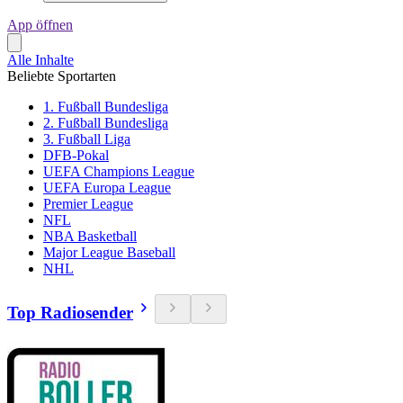
App öffnen
Alle Inhalte
Beliebte Sportarten
1. Fußball Bundesliga
2. Fußball Bundesliga
3. Fußball Liga
DFB-Pokal
UEFA Champions League
UEFA Europa League
Premier League
NFL
NBA Basketball
Major League Baseball
NHL
Top Radiosender