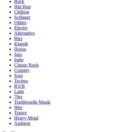
Rock
Hip Hop
Chillout
Schlager
Oldies
Electro
Alternative
80er
Klassik
House
Jazz
Indie
Classic Rock
Country
Soul
Techno
R'n'B
Latin
70er
Traditionelle Musik
90er
Trance
Heavy Metal
Ambient