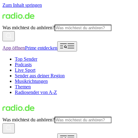
Zum Inhalt springen
Was möchtest du anhören?
App öffnen
Prime entdecken
Top Sender
Podcasts
Live Sport
Sender aus deiner Region
Musikrichtungen
Themen
Radiosender von A-Z
Was möchtest du anhören?