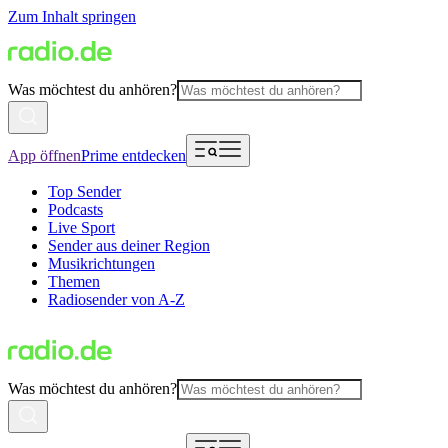
Zum Inhalt springen
Was möchtest du anhören?
App öffnen
Prime entdecken
Top Sender
Podcasts
Live Sport
Sender aus deiner Region
Musikrichtungen
Themen
Radiosender von A-Z
Was möchtest du anhören?