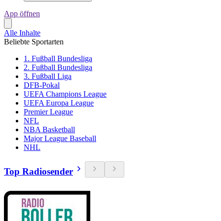
App öffnen
Alle Inhalte
Beliebte Sportarten
1. Fußball Bundesliga
2. Fußball Bundesliga
3. Fußball Liga
DFB-Pokal
UEFA Champions League
UEFA Europa League
Premier League
NFL
NBA Basketball
Major League Baseball
NHL
Top Radiosender