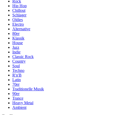
Rock
Hip Hop
Chillout
Schlager
Oldies
Electro
Alternative
80er
Klassik
House
Jazz
Indie
Classic Rock
Country
Soul
Techno
R'n'B
Latin
70er
Traditionelle Musik
90er
Trance
Heavy Metal
Ambient