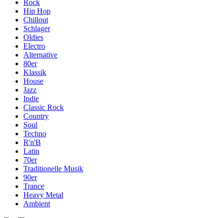
Rock
Hip Hop
Chillout
Schlager
Oldies
Electro
Alternative
80er
Klassik
House
Jazz
Indie
Classic Rock
Country
Soul
Techno
R'n'B
Latin
70er
Traditionelle Musik
90er
Trance
Heavy Metal
Ambient