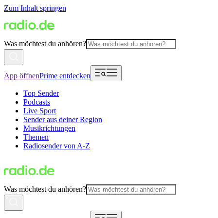
Zum Inhalt springen
Was möchtest du anhören?
App öffnen
Prime entdecken
Top Sender
Podcasts
Live Sport
Sender aus deiner Region
Musikrichtungen
Themen
Radiosender von A-Z
Was möchtest du anhören?