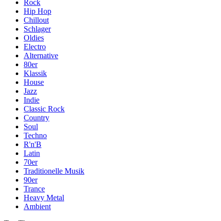
Rock
Hip Hop
Chillout
Schlager
Oldies
Electro
Alternative
80er
Klassik
House
Jazz
Indie
Classic Rock
Country
Soul
Techno
R'n'B
Latin
70er
Traditionelle Musik
90er
Trance
Heavy Metal
Ambient