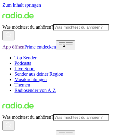
Zum Inhalt springen
Was möchtest du anhören?
App öffnen
Prime entdecken
Top Sender
Podcasts
Live Sport
Sender aus deiner Region
Musikrichtungen
Themen
Radiosender von A-Z
Was möchtest du anhören?