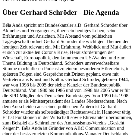
Über Gerhard Schröder - Die Agenda
Béla Anda spricht mit Bundeskanzler a.D. Gerhard Schröder über
Aktuelles und Vergangenes, über sein heutiges Leben, seine
Erfahrungen und Ansichten. Mit Abstand vom politischen
Tagesgeschäft ordnet Gerhard Schröder die wichtigen Themen der
heutigen Zeit relevant ein. Mit Erfahrung, Weitblick und Mut äußert
er sich zur aktuellen Corona-Krise, Herausforderungen der
Wirtschaft, Europapolitik, den kommenden US-Wahlen und zum
Thema Bildung in Deutschland. Schröders unverwechselbare
Stimme macht diesen Podcast zu einem besonderen Hörerlebnis, in
späteren Folgen sind Gespräche mit Dritten geplant, etwa mit
Vertretern aus Kunst und Kultur. Gerhard Schröder, geboren 1944,
war von 1998 bis 2005 der siebte Kanzler der Bundesrepublik
Deutschland. Von 1980 bis 1986 und von 1998 bis 2005 war er für
die SPD Mitglied des Deutschen Bundestages. Von 1990 bis 1998
amtierte er als Ministerpräsident des Landes Niedersachsen. Nach
dem Ausscheiden aus seinen politischen Ämtern ist Gerhard
Schröder wieder als selbstständiger Rechtsanwalt in Hannover tätig.
Er hat Funktionen in der Wirtschaft sowie Ehrenämter übernommen,
zum Beispiel als Schirmherr des Antirassismus-Vereins „Gesicht
Zeigen!“. Béla Anda ist Gründer von ABC Communication und
einer der best-vernetzten Kommunikations-Manager Deutschlands.