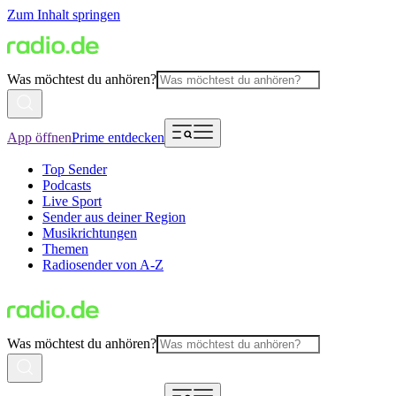
Zum Inhalt springen
Was möchtest du anhören?
App öffnen
Prime entdecken
Top Sender
Podcasts
Live Sport
Sender aus deiner Region
Musikrichtungen
Themen
Radiosender von A-Z
Was möchtest du anhören?