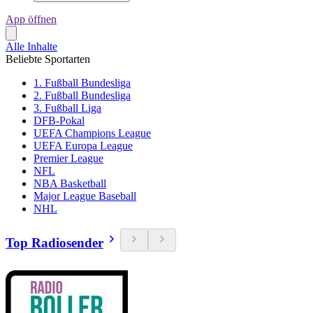
App öffnen
Alle Inhalte
Beliebte Sportarten
1. Fußball Bundesliga
2. Fußball Bundesliga
3. Fußball Liga
DFB-Pokal
UEFA Champions League
UEFA Europa League
Premier League
NFL
NBA Basketball
Major League Baseball
NHL
Top Radiosender