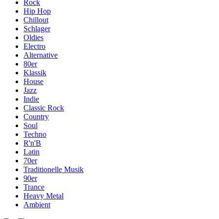
Rock
Hip Hop
Chillout
Schlager
Oldies
Electro
Alternative
80er
Klassik
House
Jazz
Indie
Classic Rock
Country
Soul
Techno
R'n'B
Latin
70er
Traditionelle Musik
90er
Trance
Heavy Metal
Ambient