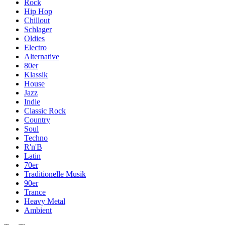
Rock
Hip Hop
Chillout
Schlager
Oldies
Electro
Alternative
80er
Klassik
House
Jazz
Indie
Classic Rock
Country
Soul
Techno
R'n'B
Latin
70er
Traditionelle Musik
90er
Trance
Heavy Metal
Ambient