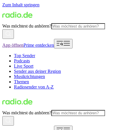
Zum Inhalt springen
Was möchtest du anhören?
App öffnen
Prime entdecken
Top Sender
Podcasts
Live Sport
Sender aus deiner Region
Musikrichtungen
Themen
Radiosender von A-Z
Was möchtest du anhören?