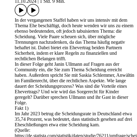
11.10.2024
|
1 Std. 9 Min.
In der vergangenen Staffel haben wir uns intensiv mit dem
Thema Ehe beschäftigt, doch heute wenden wir uns zu einem
ebenso bedeutenden, oft jedoch tabuisierten Thema: die
Scheidung. Viele Paare scheuen sich, über mögliche
Trennungen nachzudenken, da das Thema häufig negativ
behaftet ist. Dabei bietet ein Ehevertrag beiden Partnern
Sicherheit, indem er klare Regeln zu finanziellen und
rechtlichen Belangen trifft.
In dieser Folge geht Janin Ullmann auf Fragen aus der
Community ein, die Sie zum Thema Scheidung erreicht
haben. Außerdem spricht Sie mit Saskia Schlemmer, Anwältin
im Familienrecht, über die rechtlichen Aspekte. Wie lange
dauert der Scheidungsprozess? Was sind die Vorteile eines
Ehevertrags? Und wie wird das Sorgerecht für Kinder
geregelt? Darüber sprechen Ullmann und ihr Gast in dieser
Folge.
Fakt 1)
Im Jahr 2023 betrug die Scheidungsrate in Deutschland etwa
35,74 Prozent, was bedeutet, dass statistisch gesehen auf drei
Eheschließungen etwa eine Scheidung kam.
(Quelle:
https://de.statista.com/statistik/daten/studie/76211/umfrage/sch