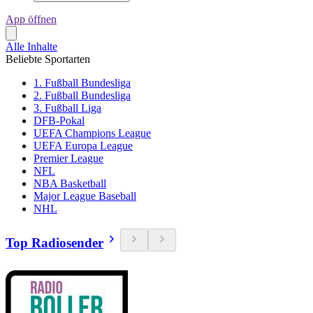
App öffnen
Alle Inhalte
Beliebte Sportarten
1. Fußball Bundesliga
2. Fußball Bundesliga
3. Fußball Liga
DFB-Pokal
UEFA Champions League
UEFA Europa League
Premier League
NFL
NBA Basketball
Major League Baseball
NHL
Top Radiosender