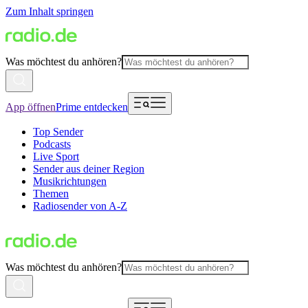
Zum Inhalt springen
Was möchtest du anhören?
App öffnen
Prime entdecken
Top Sender
Podcasts
Live Sport
Sender aus deiner Region
Musikrichtungen
Themen
Radiosender von A-Z
Was möchtest du anhören?