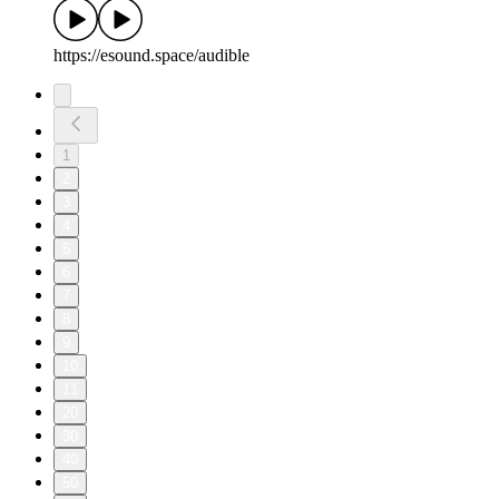
https://esound.space/audible
1
2
3
4
5
6
7
8
9
10
11
20
30
40
50