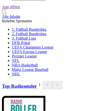
App öffnen
Alle Inhalte
Beliebte Sportarten
1. Fußball Bundesliga
2. Fußball Bundesliga
3. Fußball Liga
DFB-Pokal
UEFA Champions League
UEFA Europa League
Premier League
NFL
NBA Basketball
Major League Baseball
NHL
Top Radiosender