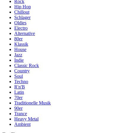
Rock
Hip Hop
Chillout
Schlager
Oldies
Electro
Alternative
80er
Klassik
House
Jazz
Indie
Classic Rock
Country
Soul
Techno
R'n'B
Latin
70er
Traditionelle Musik
90er
Trance
Heavy Metal
Ambient