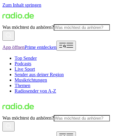
Zum Inhalt springen
Was möchtest du anhören?
App öffnen
Prime entdecken
Top Sender
Podcasts
Live Sport
Sender aus deiner Region
Musikrichtungen
Themen
Radiosender von A-Z
Was möchtest du anhören?