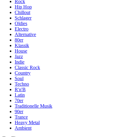
Rock
Hip Hop
Chillout
Schlager
Oldies
Electro
Alternative
80er
Klassik
House
Jazz
Indie
Classic Rock
Country
Soul
Techno
R'n'B
Latin
70er
Traditionelle Musik
90er
Trance
Heavy Metal
Ambient