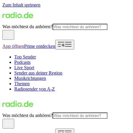
Zum Inhalt springen
Was möchtest du anhören?
App öffnen
Prime entdecken
Top Sender
Podcasts
Live Sport
Sender aus deiner Region
Musikrichtungen
Themen
Radiosender von A-Z
Was möchtest du anhören?