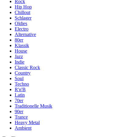
Rock
Hip Hop
Chillout
Schlager
Oldies
Electro
Alternative
80er
Klassik
House
Jazz
Indie
Classic Rock
Country
Soul
Techno
R'n'B
Latin
70er
Traditionelle Musik
90er
Trance
Heavy Metal
Ambient