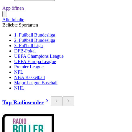
App öffnen
Alle Inhalte
Beliebte Sportarten
1. Fußball Bundesliga
2. Fußball Bundesliga
3. Fußball Liga
DFB-Pokal
UEFA Champions League
UEFA Europa League
Premier League
NFL
NBA Basketball
Major League Baseball
NHL
Top Radiosender