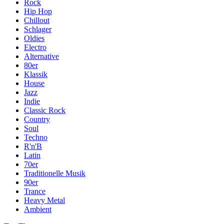
Rock
Hip Hop
Chillout
Schlager
Oldies
Electro
Alternative
80er
Klassik
House
Jazz
Indie
Classic Rock
Country
Soul
Techno
R'n'B
Latin
70er
Traditionelle Musik
90er
Trance
Heavy Metal
Ambient