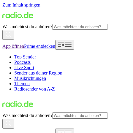
Zum Inhalt springen
Was möchtest du anhören?
App öffnen
Prime entdecken
Top Sender
Podcasts
Live Sport
Sender aus deiner Region
Musikrichtungen
Themen
Radiosender von A-Z
Was möchtest du anhören?