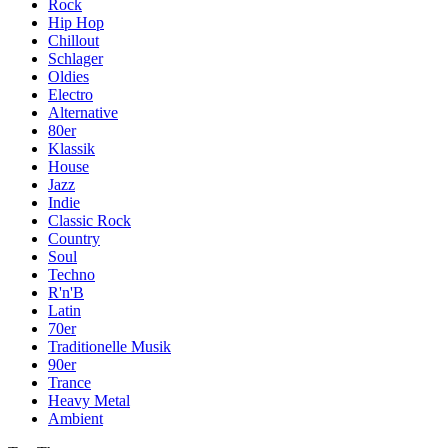
Rock
Hip Hop
Chillout
Schlager
Oldies
Electro
Alternative
80er
Klassik
House
Jazz
Indie
Classic Rock
Country
Soul
Techno
R'n'B
Latin
70er
Traditionelle Musik
90er
Trance
Heavy Metal
Ambient