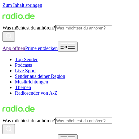
Zum Inhalt springen
Was möchtest du anhören?
App öffnen
Prime entdecken
Top Sender
Podcasts
Live Sport
Sender aus deiner Region
Musikrichtungen
Themen
Radiosender von A-Z
Was möchtest du anhören?