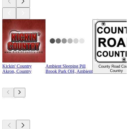
Kickin' Country
Ambient Sleeping Pill
County Road Coun
Country
Akron, Country
Brook Park OH, Ambient
Top
Podcasts
Top
Podcasts
Top
Podcasts