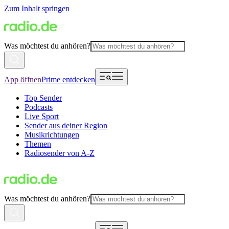
Zum Inhalt springen
Was möchtest du anhören?
App öffnen
Prime entdecken
Top Sender
Podcasts
Live Sport
Sender aus deiner Region
Musikrichtungen
Themen
Radiosender von A-Z
Was möchtest du anhören?