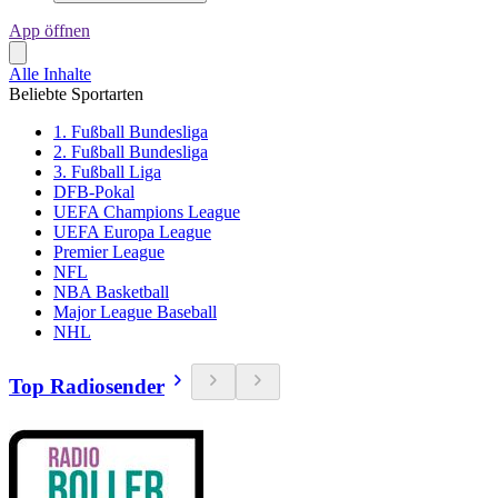
App öffnen
Alle Inhalte
Beliebte Sportarten
1. Fußball Bundesliga
2. Fußball Bundesliga
3. Fußball Liga
DFB-Pokal
UEFA Champions League
UEFA Europa League
Premier League
NFL
NBA Basketball
Major League Baseball
NHL
Top Radiosender