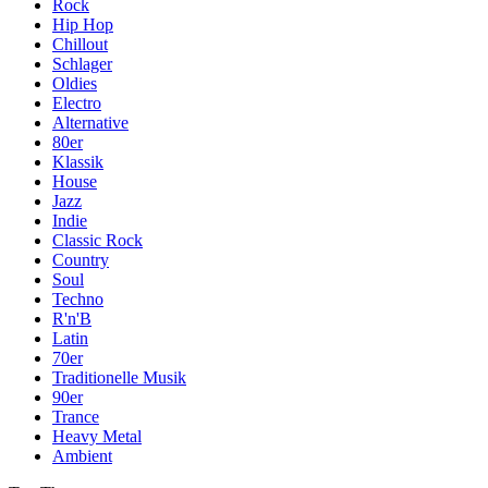
Rock
Hip Hop
Chillout
Schlager
Oldies
Electro
Alternative
80er
Klassik
House
Jazz
Indie
Classic Rock
Country
Soul
Techno
R'n'B
Latin
70er
Traditionelle Musik
90er
Trance
Heavy Metal
Ambient