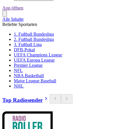
App öffnen
Alle Inhalte
Beliebte Sportarten
1. Fußball Bundesliga
2. Fußball Bundesliga
3. Fußball Liga
DFB-Pokal
UEFA Champions League
UEFA Europa League
Premier League
NFL
NBA Basketball
Major League Baseball
NHL
Top Radiosender