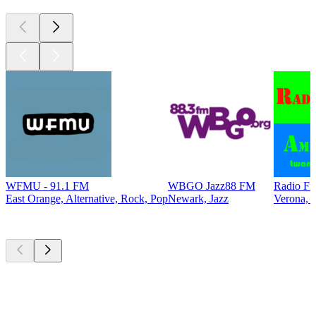
WFMU - 91.1 FM
WBGO Jazz88 FM
Radio Fr
East Orange, Alternative, Rock, Pop
Newark, Jazz
Verona, I
Top
Podcasts
Top
Podcasts
Top
Podcasts