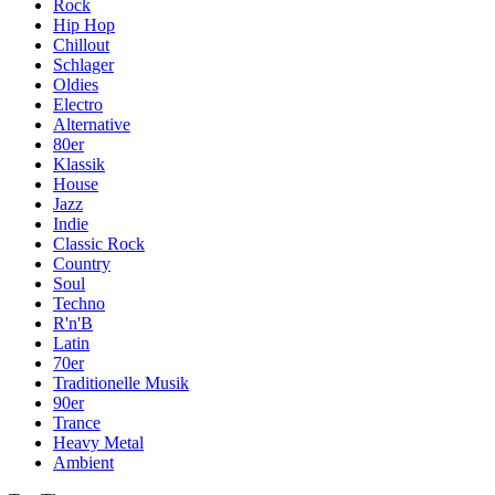
Rock
Hip Hop
Chillout
Schlager
Oldies
Electro
Alternative
80er
Klassik
House
Jazz
Indie
Classic Rock
Country
Soul
Techno
R'n'B
Latin
70er
Traditionelle Musik
90er
Trance
Heavy Metal
Ambient