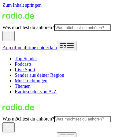
Zum Inhalt springen
Was möchtest du anhören?
App öffnen
Prime entdecken
Top Sender
Podcasts
Live Sport
Sender aus deiner Region
Musikrichtungen
Themen
Radiosender von A-Z
Was möchtest du anhören?