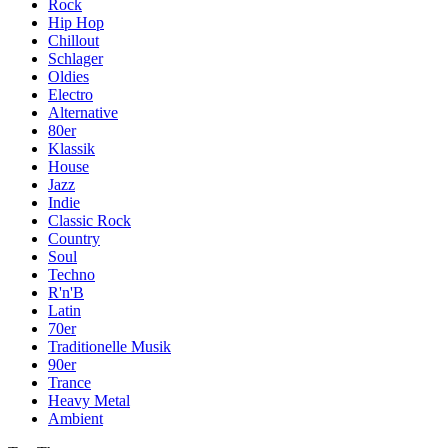
Rock
Hip Hop
Chillout
Schlager
Oldies
Electro
Alternative
80er
Klassik
House
Jazz
Indie
Classic Rock
Country
Soul
Techno
R'n'B
Latin
70er
Traditionelle Musik
90er
Trance
Heavy Metal
Ambient