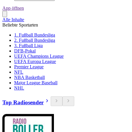
App öffnen
Alle Inhalte
Beliebte Sportarten
1. Fußball Bundesliga
2. Fußball Bundesliga
3. Fußball Liga
DFB-Pokal
UEFA Champions League
UEFA Europa League
Premier League
NFL
NBA Basketball
Major League Baseball
NHL
Top Radiosender