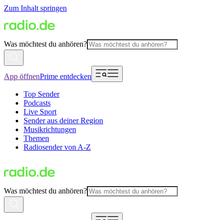
Zum Inhalt springen
Was möchtest du anhören?
App öffnen
Prime entdecken
Top Sender
Podcasts
Live Sport
Sender aus deiner Region
Musikrichtungen
Themen
Radiosender von A-Z
Was möchtest du anhören?