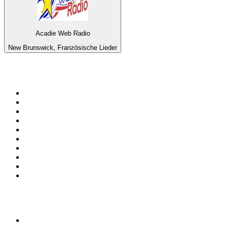
Acadie Web Radio
New Brunswick, Französische Lieder
Top 100 auf
radio.de
1
.
Radio Bollerwagen
2
.
1LIVE
3
.
WDR 4 Ruhrgebiet
4
.
ANTENNE BAYERN
5
.
SWR3
6
.
SUNSHINE LIVE
7
.
bigFM
8
.
Radio Paloma - 100% Deutscher Schlager
9
.
Deutschlandfunk
10
.
Ballermann Radio
Top 100 Podcasts in
Deutschland
1
.
RONZHEIMER.