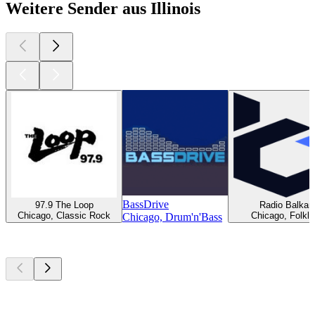
Weitere Sender aus Illinois
BassDrive
97.9 The Loop
Radio Balkan
Chicago, Classic Rock
Chicago, Folklo
Chicago, Drum'n'Bass
Top
Podcasts
Top
Podcasts
Top
Podcasts