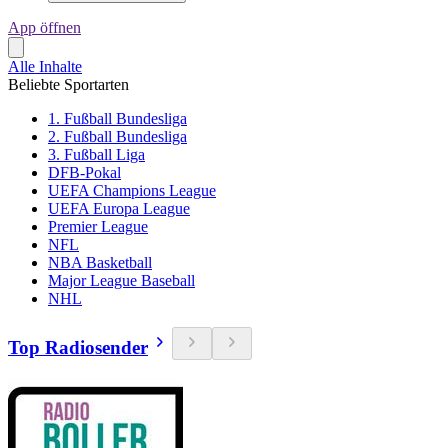
App öffnen
Alle Inhalte
Beliebte Sportarten
1. Fußball Bundesliga
2. Fußball Bundesliga
3. Fußball Liga
DFB-Pokal
UEFA Champions League
UEFA Europa League
Premier League
NFL
NBA Basketball
Major League Baseball
NHL
Top Radiosender