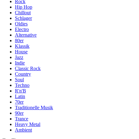
Rock
Hip Hop
Chillout
Schlager
Oldies
Electro
Alternative
80er
Klassik
House
Jazz
Indie
Classic Rock
Country
Soul
Techno
R'n'B
Latin
70er
Traditionelle Musik
90er
Trance
Heavy Metal
Ambient