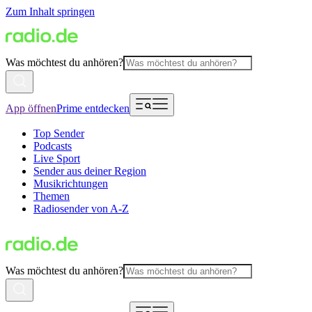
Zum Inhalt springen
Was möchtest du anhören?
App öffnen
Prime entdecken
Top Sender
Podcasts
Live Sport
Sender aus deiner Region
Musikrichtungen
Themen
Radiosender von A-Z
Was möchtest du anhören?