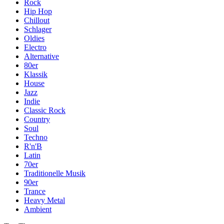
Rock
Hip Hop
Chillout
Schlager
Oldies
Electro
Alternative
80er
Klassik
House
Jazz
Indie
Classic Rock
Country
Soul
Techno
R'n'B
Latin
70er
Traditionelle Musik
90er
Trance
Heavy Metal
Ambient