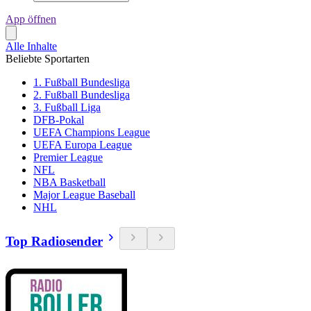
App öffnen
Alle Inhalte
Beliebte Sportarten
1. Fußball Bundesliga
2. Fußball Bundesliga
3. Fußball Liga
DFB-Pokal
UEFA Champions League
UEFA Europa League
Premier League
NFL
NBA Basketball
Major League Baseball
NHL
Top Radiosender