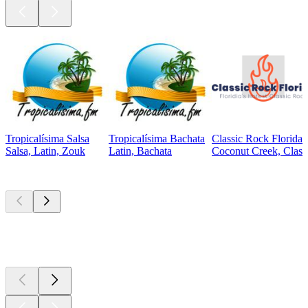
Tropicalísima Salsa
Tropicalísima Bachata
Classic Rock Florida
Salsa, Latin, Zouk
Latin, Bachata
Coconut Creek, Class
Top
Podcasts
Top
Podcasts
Top
Podcasts