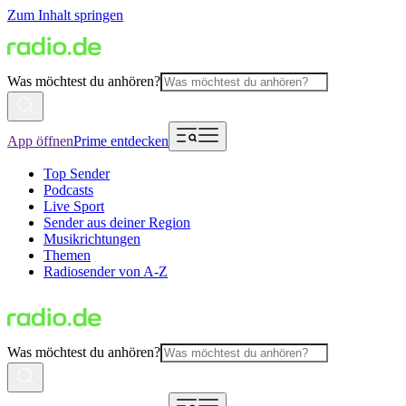
Zum Inhalt springen
Was möchtest du anhören?
App öffnen
Prime entdecken
Top Sender
Podcasts
Live Sport
Sender aus deiner Region
Musikrichtungen
Themen
Radiosender von A-Z
Was möchtest du anhören?