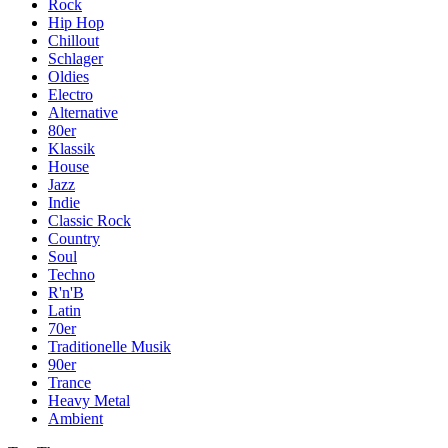
Rock
Hip Hop
Chillout
Schlager
Oldies
Electro
Alternative
80er
Klassik
House
Jazz
Indie
Classic Rock
Country
Soul
Techno
R'n'B
Latin
70er
Traditionelle Musik
90er
Trance
Heavy Metal
Ambient