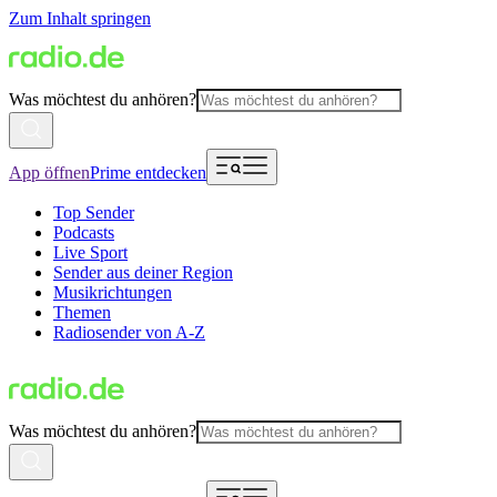
Zum Inhalt springen
Was möchtest du anhören?
App öffnen
Prime entdecken
Top Sender
Podcasts
Live Sport
Sender aus deiner Region
Musikrichtungen
Themen
Radiosender von A-Z
Was möchtest du anhören?