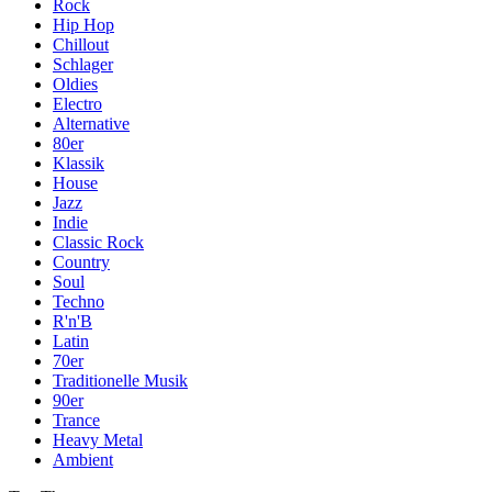
Rock
Hip Hop
Chillout
Schlager
Oldies
Electro
Alternative
80er
Klassik
House
Jazz
Indie
Classic Rock
Country
Soul
Techno
R'n'B
Latin
70er
Traditionelle Musik
90er
Trance
Heavy Metal
Ambient