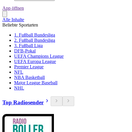
App öffnen
Alle Inhalte
Beliebte Sportarten
1. Fußball Bundesliga
2. Fußball Bundesliga
3. Fußball Liga
DFB-Pokal
UEFA Champions League
UEFA Europa League
Premier League
NFL
NBA Basketball
Major League Baseball
NHL
Top Radiosender