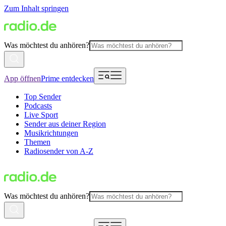
Zum Inhalt springen
Was möchtest du anhören?
App öffnen
Prime entdecken
Top Sender
Podcasts
Live Sport
Sender aus deiner Region
Musikrichtungen
Themen
Radiosender von A-Z
Was möchtest du anhören?