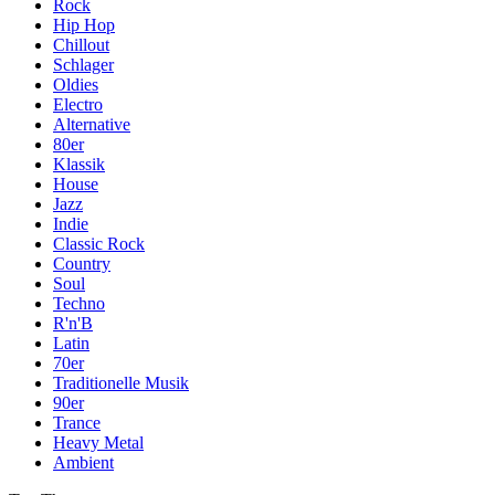
Rock
Hip Hop
Chillout
Schlager
Oldies
Electro
Alternative
80er
Klassik
House
Jazz
Indie
Classic Rock
Country
Soul
Techno
R'n'B
Latin
70er
Traditionelle Musik
90er
Trance
Heavy Metal
Ambient