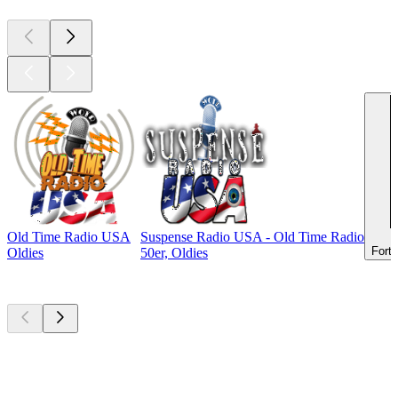
Old Time Radio USA
Suspense Radio USA - Old Time Radio
Fort 
Oldies
50er, Oldies
Top
Podcasts
Top
Podcasts
Top
Podcasts