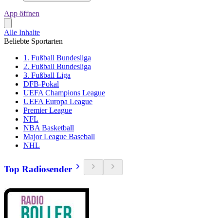
App öffnen
Alle Inhalte
Beliebte Sportarten
1. Fußball Bundesliga
2. Fußball Bundesliga
3. Fußball Liga
DFB-Pokal
UEFA Champions League
UEFA Europa League
Premier League
NFL
NBA Basketball
Major League Baseball
NHL
Top Radiosender