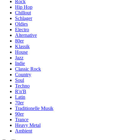
Rock
Hip Hop
Chillout
Schlager
Oldies
Electro
Alternative
80er
Klassik
House
Jazz
Indie
Classic Rock
Country
Soul
Techno
R'n'B
Latin
70er
Traditionelle Musik
90er
Trance
Heavy Metal
Ambient