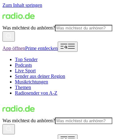
Zum Inhalt springen
Was möchtest du anhören?
App öffnen
Prime entdecken
Top Sender
Podcasts
Live Sport
Sender aus deiner Region
Musikrichtungen
Themen
Radiosender von A-Z
Was möchtest du anhören?