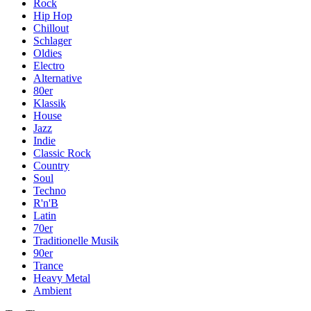
Rock
Hip Hop
Chillout
Schlager
Oldies
Electro
Alternative
80er
Klassik
House
Jazz
Indie
Classic Rock
Country
Soul
Techno
R'n'B
Latin
70er
Traditionelle Musik
90er
Trance
Heavy Metal
Ambient