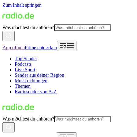
Zum Inhalt springen
Was möchtest du anhören?
App öffnen
Prime entdecken
Top Sender
Podcasts
Live Sport
Sender aus deiner Region
Musikrichtungen
Themen
Radiosender von A-Z
Was möchtest du anhören?