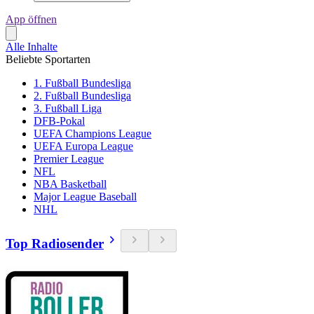
App öffnen
Alle Inhalte
Beliebte Sportarten
1. Fußball Bundesliga
2. Fußball Bundesliga
3. Fußball Liga
DFB-Pokal
UEFA Champions League
UEFA Europa League
Premier League
NFL
NBA Basketball
Major League Baseball
NHL
Top Radiosender