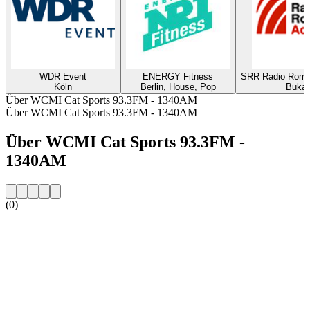
WDR Event
ENERGY Fitness
SRR Radio Romani
Köln
Berlin, House, Pop
Bukar
Über WCMI Cat Sports 93.3FM - 1340AM
Über WCMI Cat Sports 93.3FM - 1340AM
Über WCMI Cat Sports 93.3FM -
1340AM
(0)
Sender-Website