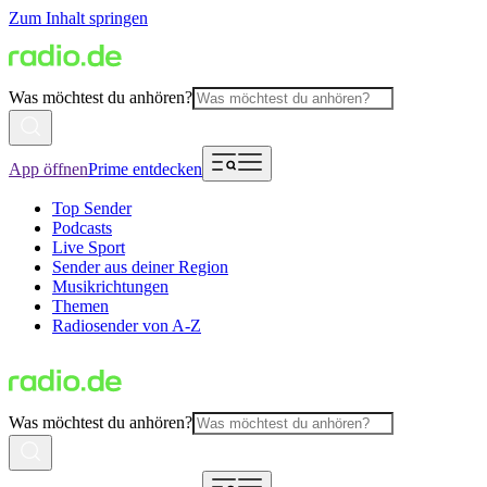
Zum Inhalt springen
Was möchtest du anhören?
App öffnen
Prime entdecken
Top Sender
Podcasts
Live Sport
Sender aus deiner Region
Musikrichtungen
Themen
Radiosender von A-Z
Was möchtest du anhören?