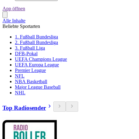
App öffnen
Alle Inhalte
Beliebte Sportarten
1. Fußball Bundesliga
2. Fußball Bundesliga
3. Fußball Liga
DFB-Pokal
UEFA Champions League
UEFA Europa League
Premier League
NFL
NBA Basketball
Major League Baseball
NHL
Top Radiosender