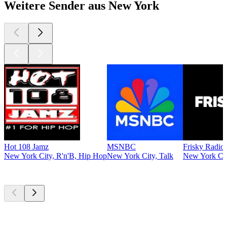
Weitere Sender aus New York
Hot 108 Jamz
MSNBC
Frisky Radio
New York City, R'n'B, Hip Hop
New York City, Talk
New York Cit
Top
Podcasts
Top
Podcasts
Top
Podcasts