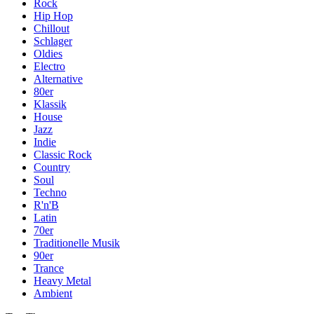
Rock
Hip Hop
Chillout
Schlager
Oldies
Electro
Alternative
80er
Klassik
House
Jazz
Indie
Classic Rock
Country
Soul
Techno
R'n'B
Latin
70er
Traditionelle Musik
90er
Trance
Heavy Metal
Ambient