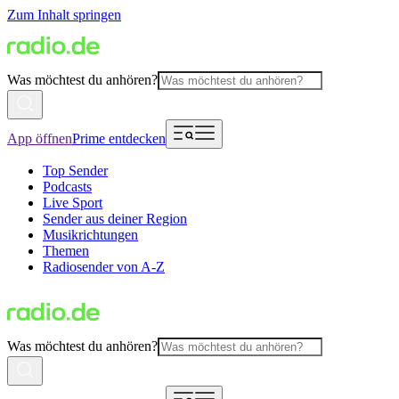
Zum Inhalt springen
Was möchtest du anhören?
App öffnen
Prime entdecken
Top Sender
Podcasts
Live Sport
Sender aus deiner Region
Musikrichtungen
Themen
Radiosender von A-Z
Was möchtest du anhören?