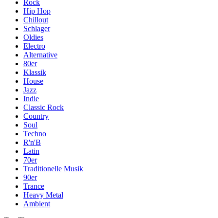
Rock
Hip Hop
Chillout
Schlager
Oldies
Electro
Alternative
80er
Klassik
House
Jazz
Indie
Classic Rock
Country
Soul
Techno
R'n'B
Latin
70er
Traditionelle Musik
90er
Trance
Heavy Metal
Ambient