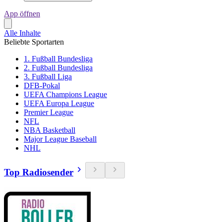
App öffnen
Alle Inhalte
Beliebte Sportarten
1. Fußball Bundesliga
2. Fußball Bundesliga
3. Fußball Liga
DFB-Pokal
UEFA Champions League
UEFA Europa League
Premier League
NFL
NBA Basketball
Major League Baseball
NHL
Top Radiosender