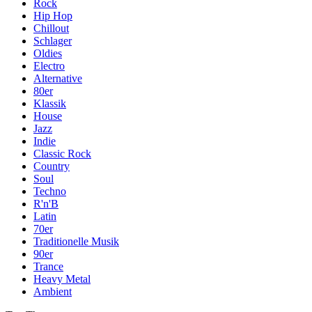
Rock
Hip Hop
Chillout
Schlager
Oldies
Electro
Alternative
80er
Klassik
House
Jazz
Indie
Classic Rock
Country
Soul
Techno
R'n'B
Latin
70er
Traditionelle Musik
90er
Trance
Heavy Metal
Ambient