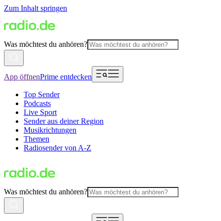
Zum Inhalt springen
Was möchtest du anhören?
App öffnen
Prime entdecken
Top Sender
Podcasts
Live Sport
Sender aus deiner Region
Musikrichtungen
Themen
Radiosender von A-Z
Was möchtest du anhören?