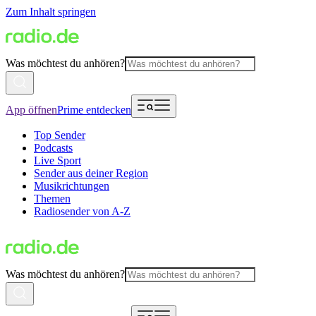
Zum Inhalt springen
Was möchtest du anhören?
App öffnen
Prime entdecken
Top Sender
Podcasts
Live Sport
Sender aus deiner Region
Musikrichtungen
Themen
Radiosender von A-Z
Was möchtest du anhören?