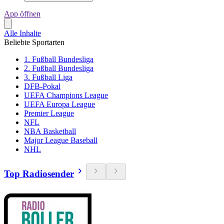
App öffnen
Alle Inhalte
Beliebte Sportarten
1. Fußball Bundesliga
2. Fußball Bundesliga
3. Fußball Liga
DFB-Pokal
UEFA Champions League
UEFA Europa League
Premier League
NFL
NBA Basketball
Major League Baseball
NHL
Top Radiosender