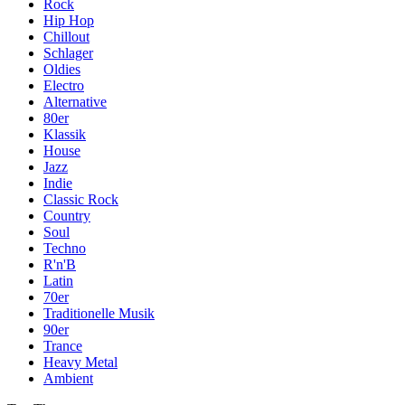
Rock
Hip Hop
Chillout
Schlager
Oldies
Electro
Alternative
80er
Klassik
House
Jazz
Indie
Classic Rock
Country
Soul
Techno
R'n'B
Latin
70er
Traditionelle Musik
90er
Trance
Heavy Metal
Ambient