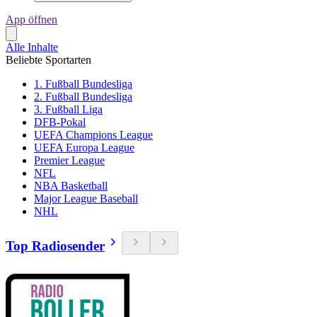
App öffnen
Alle Inhalte
Beliebte Sportarten
1. Fußball Bundesliga
2. Fußball Bundesliga
3. Fußball Liga
DFB-Pokal
UEFA Champions League
UEFA Europa League
Premier League
NFL
NBA Basketball
Major League Baseball
NHL
Top Radiosender