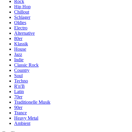
Rock
Hip Hop
Chillout
Schlager
Oldies
Electro
Alternative
80er
Klassik
House
Jazz
Indie
Classic Rock
Country
Soul
Techno
R'n'B
Latin
70er
Traditionelle Musik
90er
Trance
Heavy Metal
Ambient