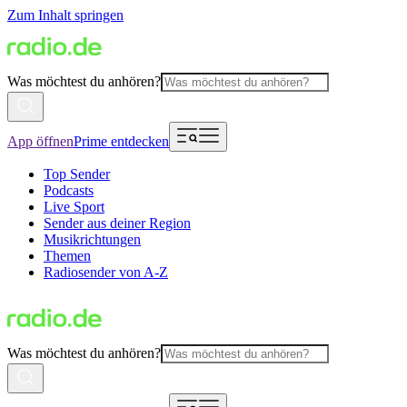
Zum Inhalt springen
Was möchtest du anhören?
App öffnen
Prime entdecken
Top Sender
Podcasts
Live Sport
Sender aus deiner Region
Musikrichtungen
Themen
Radiosender von A-Z
Was möchtest du anhören?