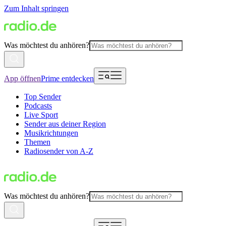
Zum Inhalt springen
Was möchtest du anhören?
App öffnen
Prime entdecken
Top Sender
Podcasts
Live Sport
Sender aus deiner Region
Musikrichtungen
Themen
Radiosender von A-Z
Was möchtest du anhören?