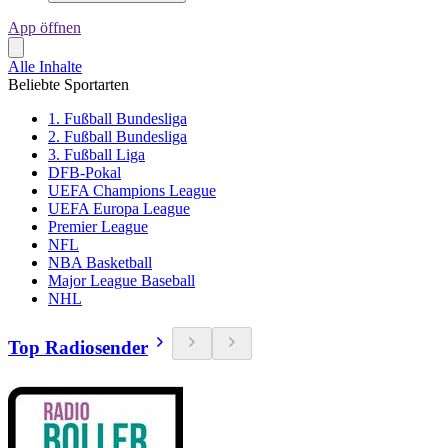
App öffnen
Alle Inhalte
Beliebte Sportarten
1. Fußball Bundesliga
2. Fußball Bundesliga
3. Fußball Liga
DFB-Pokal
UEFA Champions League
UEFA Europa League
Premier League
NFL
NBA Basketball
Major League Baseball
NHL
Top Radiosender