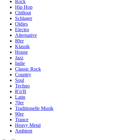
Rock
Hip Hop
Chillout
Schlager
Oldies
Electro
Alternative
80er
Klassik
House
Jazz
Indie
Classic Rock
Country
Soul
Techno
R'n'B
Latin
70er
Traditionelle Musik
90er
Trance
Heavy Metal
Ambient