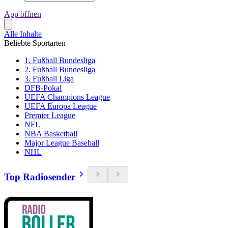
App öffnen
Alle Inhalte
Beliebte Sportarten
1. Fußball Bundesliga
2. Fußball Bundesliga
3. Fußball Liga
DFB-Pokal
UEFA Champions League
UEFA Europa League
Premier League
NFL
NBA Basketball
Major League Baseball
NHL
Top Radiosender