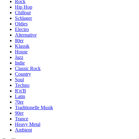
Rock
Hip Hop
Chillout
Schlager
Oldies
Electro
Alternative
80er
Klassik
House
Jazz
Indie
Classic Rock
Country
Soul
Techno
R'n'B
Latin
70er
Traditionelle Musik
90er
Trance
Heavy Metal
Ambient