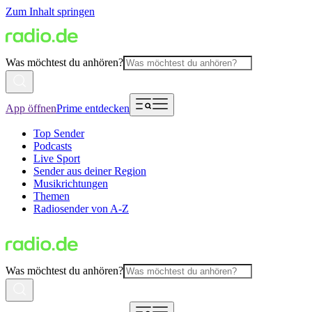
Zum Inhalt springen
Was möchtest du anhören?
App öffnen
Prime entdecken
Top Sender
Podcasts
Live Sport
Sender aus deiner Region
Musikrichtungen
Themen
Radiosender von A-Z
Was möchtest du anhören?