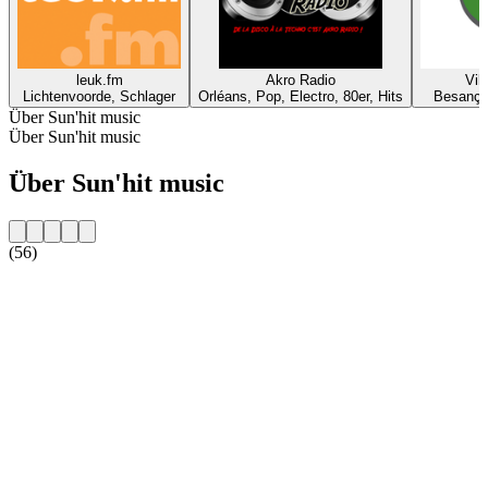
leuk.fm
Akro Radio
Vil
Lichtenvoorde, Schlager
Orléans, Pop, Electro, 80er, Hits
Besanço
Über Sun'hit music
Über Sun'hit music
Über Sun'hit music
(56)
Sender-Website