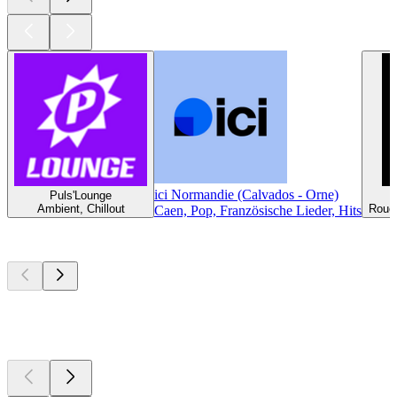
ici Normandie (Calvados - Orne)
Puls'Lounge
Ambient, Chillout
Rouen
Caen, Pop, Französische Lieder, Hits
Top
Podcasts
Top
Podcasts
Top
Podcasts