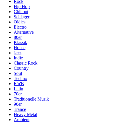
Rock
Hip Hop
Chillout
Schlager
Oldies
Electro
Alternative
80er
Klassik
House
Jazz
Indie
Classic Rock
Country
Soul
Techno
R'n'B
Latin
70er
Traditionelle Musik
90er
Trance
Heavy Metal
Ambient