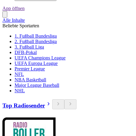
App öffnen
Alle Inhalte
Beliebte Sportarten
1. Fußball Bundesliga
2. Fußball Bundesliga
3. Fußball Liga
DFB-Pokal
UEFA Champions League
UEFA Europa League
Premier League
NFL
NBA Basketball
Major League Baseball
NHL
Top Radiosender