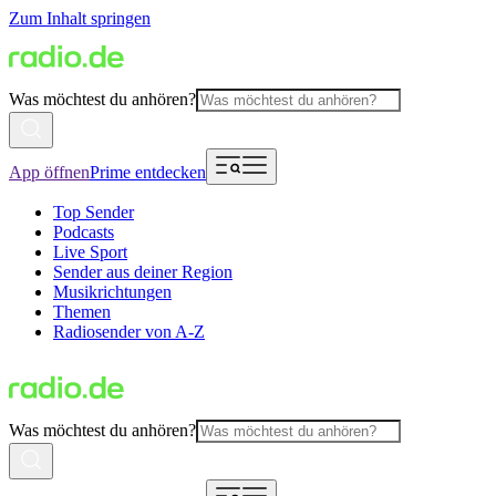
Zum Inhalt springen
Was möchtest du anhören?
App öffnen
Prime entdecken
Top Sender
Podcasts
Live Sport
Sender aus deiner Region
Musikrichtungen
Themen
Radiosender von A-Z
Was möchtest du anhören?