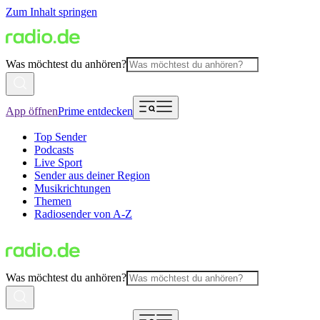
Zum Inhalt springen
Was möchtest du anhören?
App öffnen
Prime entdecken
Top Sender
Podcasts
Live Sport
Sender aus deiner Region
Musikrichtungen
Themen
Radiosender von A-Z
Was möchtest du anhören?