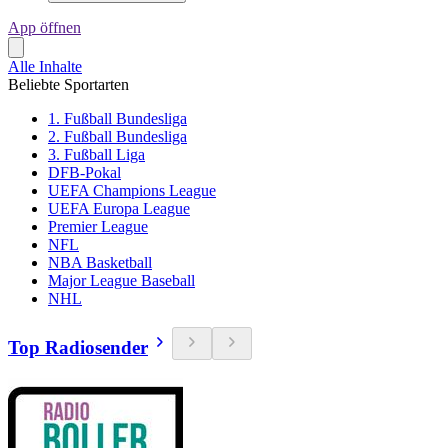
App öffnen
Alle Inhalte
Beliebte Sportarten
1. Fußball Bundesliga
2. Fußball Bundesliga
3. Fußball Liga
DFB-Pokal
UEFA Champions League
UEFA Europa League
Premier League
NFL
NBA Basketball
Major League Baseball
NHL
Top Radiosender