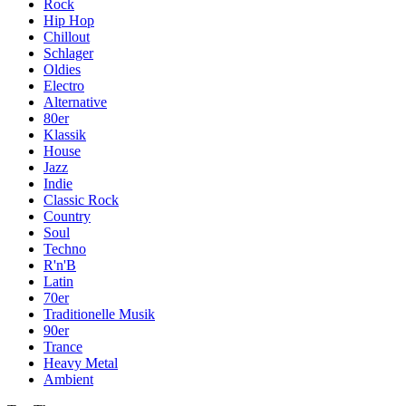
Rock
Hip Hop
Chillout
Schlager
Oldies
Electro
Alternative
80er
Klassik
House
Jazz
Indie
Classic Rock
Country
Soul
Techno
R'n'B
Latin
70er
Traditionelle Musik
90er
Trance
Heavy Metal
Ambient