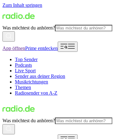
Zum Inhalt springen
Was möchtest du anhören?
App öffnen
Prime entdecken
Top Sender
Podcasts
Live Sport
Sender aus deiner Region
Musikrichtungen
Themen
Radiosender von A-Z
Was möchtest du anhören?