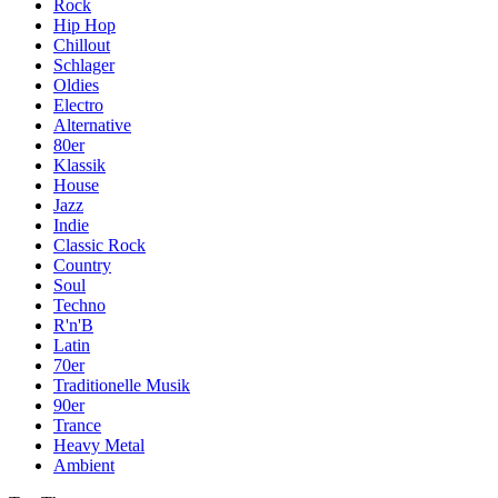
Rock
Hip Hop
Chillout
Schlager
Oldies
Electro
Alternative
80er
Klassik
House
Jazz
Indie
Classic Rock
Country
Soul
Techno
R'n'B
Latin
70er
Traditionelle Musik
90er
Trance
Heavy Metal
Ambient