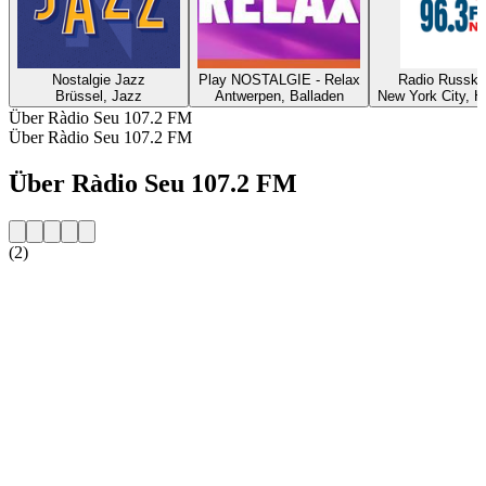
Nostalgie Jazz
Play NOSTALGIE - Relax
Radio Russka
Brüssel, Jazz
Antwerpen, Balladen
New York City, Hi
Über Ràdio Seu 107.2 FM
Über Ràdio Seu 107.2 FM
Über Ràdio Seu 107.2 FM
(2)
Sender-Website