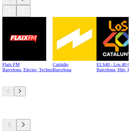
Flaix FM
Catràdio
ELS40 - Los 40 C
Barcelona, Electro, Techno
Barcelona
Barcelona, Hits, P
Top
Podcasts
Top
Podcasts
Top
Podcasts