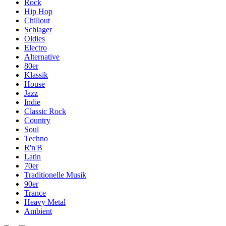
Rock
Hip Hop
Chillout
Schlager
Oldies
Electro
Alternative
80er
Klassik
House
Jazz
Indie
Classic Rock
Country
Soul
Techno
R'n'B
Latin
70er
Traditionelle Musik
90er
Trance
Heavy Metal
Ambient