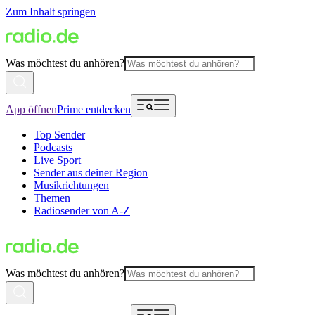
Zum Inhalt springen
Was möchtest du anhören?
App öffnen
Prime entdecken
Top Sender
Podcasts
Live Sport
Sender aus deiner Region
Musikrichtungen
Themen
Radiosender von A-Z
Was möchtest du anhören?