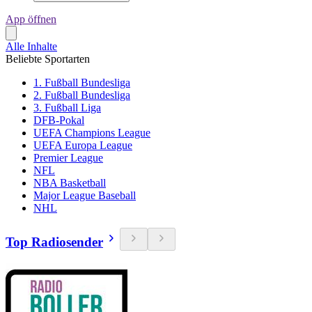
App öffnen
Alle Inhalte
Beliebte Sportarten
1. Fußball Bundesliga
2. Fußball Bundesliga
3. Fußball Liga
DFB-Pokal
UEFA Champions League
UEFA Europa League
Premier League
NFL
NBA Basketball
Major League Baseball
NHL
Top Radiosender