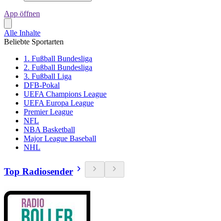
App öffnen
Alle Inhalte
Beliebte Sportarten
1. Fußball Bundesliga
2. Fußball Bundesliga
3. Fußball Liga
DFB-Pokal
UEFA Champions League
UEFA Europa League
Premier League
NFL
NBA Basketball
Major League Baseball
NHL
Top Radiosender