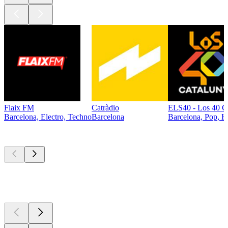
Flaix FM
Catràdio
ELS40 - Los 40 C
Barcelona, Electro, Techno
Barcelona
Barcelona, Pop, Hi
Top
Podcasts
Top
Podcasts
Top
Podcasts