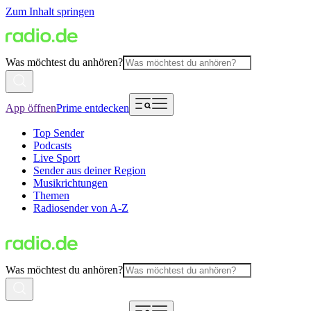
Zum Inhalt springen
Was möchtest du anhören?
App öffnen
Prime entdecken
Top Sender
Podcasts
Live Sport
Sender aus deiner Region
Musikrichtungen
Themen
Radiosender von A-Z
Was möchtest du anhören?