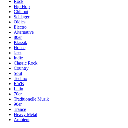
Rock
Hip Hop
Chillout
Schlager
Oldies
Electro
Alternative
80er
Klassik
House
Jazz
Indie
Classic Rock
Country
Soul
Techno
R'n'B
Latin
70er
Traditionelle Musik
90er
Trance
Heavy Metal
Ambient