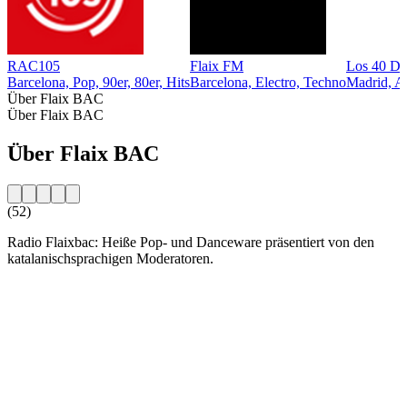
RAC105
Flaix FM
Los 40 Da
Barcelona, Pop, 90er, 80er, Hits
Barcelona, Electro, Techno
Madrid, A
Über Flaix BAC
Über Flaix BAC
Über Flaix BAC
(52)
Radio Flaixbac: Heiße Pop- und Danceware präsentiert von den
katalanischsprachigen Moderatoren.
Sender-Website