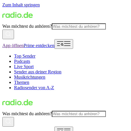
Zum Inhalt springen
Was möchtest du anhören?
App öffnen
Prime entdecken
Top Sender
Podcasts
Live Sport
Sender aus deiner Region
Musikrichtungen
Themen
Radiosender von A-Z
Was möchtest du anhören?