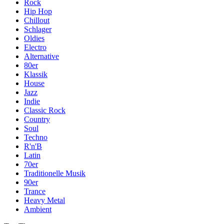
Rock
Hip Hop
Chillout
Schlager
Oldies
Electro
Alternative
80er
Klassik
House
Jazz
Indie
Classic Rock
Country
Soul
Techno
R'n'B
Latin
70er
Traditionelle Musik
90er
Trance
Heavy Metal
Ambient