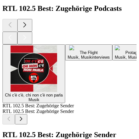
RTL 102.5 Best: Zugehörige Podcasts
The Flight
Protago
Musik, Musikinterviews
Musik, Musik
Chi c'è c'è, chi non c'è non parla
Musik
RTL 102.5 Best: Zugehörige Sender
RTL 102.5 Best: Zugehörige Sender
RTL 102.5 Best: Zugehörige Sender