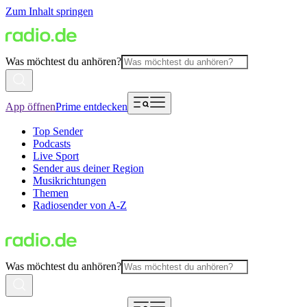
Zum Inhalt springen
Was möchtest du anhören?
App öffnen
Prime entdecken
Top Sender
Podcasts
Live Sport
Sender aus deiner Region
Musikrichtungen
Themen
Radiosender von A-Z
Was möchtest du anhören?