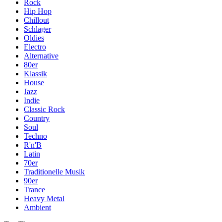
Rock
Hip Hop
Chillout
Schlager
Oldies
Electro
Alternative
80er
Klassik
House
Jazz
Indie
Classic Rock
Country
Soul
Techno
R'n'B
Latin
70er
Traditionelle Musik
90er
Trance
Heavy Metal
Ambient