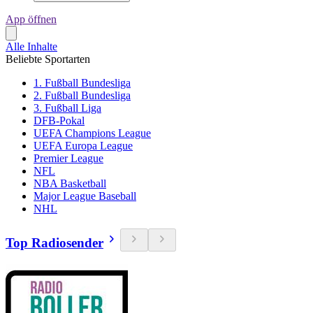
App öffnen
Alle Inhalte
Beliebte Sportarten
1. Fußball Bundesliga
2. Fußball Bundesliga
3. Fußball Liga
DFB-Pokal
UEFA Champions League
UEFA Europa League
Premier League
NFL
NBA Basketball
Major League Baseball
NHL
Top Radiosender