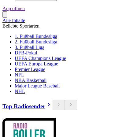
App öffnen
Alle Inhalte
Beliebte Sportarten
1. Fußball Bundesliga
2. Fußball Bundesliga
3. Fußball Liga
DFB-Pokal
UEFA Champions League
UEFA Europa League
Premier League
NFL
NBA Basketball
Major League Baseball
NHL
Top Radiosender