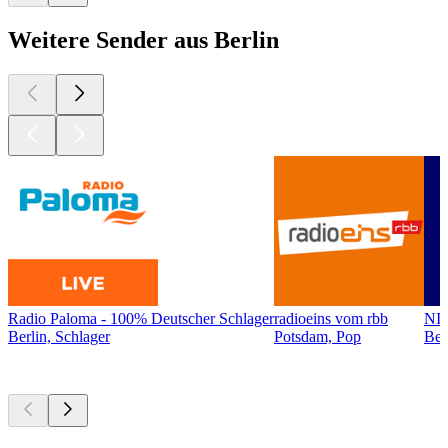
Weitere Sender aus Berlin
Radio Paloma - 100% Deutscher Schlager
radioeins vom rbb
NI
Berlin, Schlager
Potsdam, Pop
Ber
Top
Podcasts
Top
Podcasts