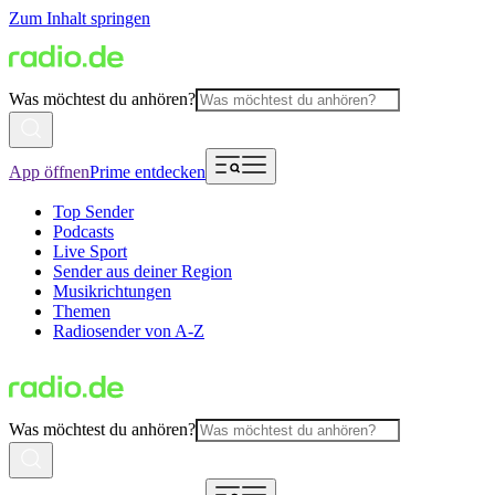
Zum Inhalt springen
Was möchtest du anhören?
App öffnen
Prime entdecken
Top Sender
Podcasts
Live Sport
Sender aus deiner Region
Musikrichtungen
Themen
Radiosender von A-Z
Was möchtest du anhören?