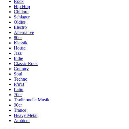
Rock
Hip Hop
Chillout
Schlager
Oldies
Electro
Alternative
80er
Klassik
House
Jazz
Indie
Classic Rock
Country
Soul
Techno
R'n'B
Latin
70er
Traditionelle Musik
90er
Trance
Heavy Metal
Ambient