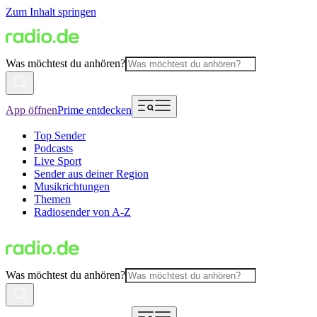
Zum Inhalt springen
Was möchtest du anhören?
App öffnen
Prime entdecken
Top Sender
Podcasts
Live Sport
Sender aus deiner Region
Musikrichtungen
Themen
Radiosender von A-Z
Was möchtest du anhören?