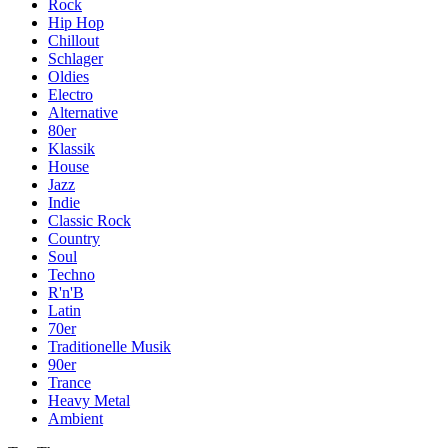
Rock
Hip Hop
Chillout
Schlager
Oldies
Electro
Alternative
80er
Klassik
House
Jazz
Indie
Classic Rock
Country
Soul
Techno
R'n'B
Latin
70er
Traditionelle Musik
90er
Trance
Heavy Metal
Ambient