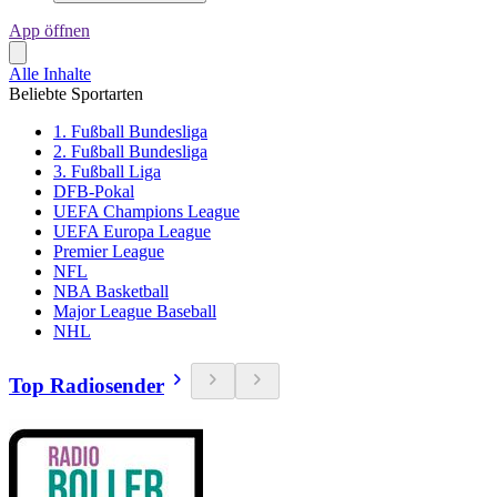
App öffnen
Alle Inhalte
Beliebte Sportarten
1. Fußball Bundesliga
2. Fußball Bundesliga
3. Fußball Liga
DFB-Pokal
UEFA Champions League
UEFA Europa League
Premier League
NFL
NBA Basketball
Major League Baseball
NHL
Top Radiosender