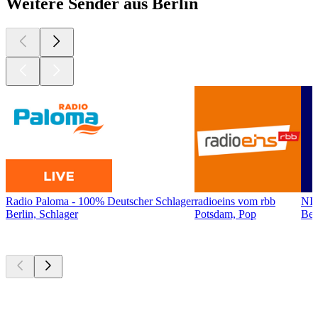
Weitere Sender aus Berlin
Radio Paloma - 100% Deutscher Schlager
radioeins vom rbb
NI
Berlin, Schlager
Potsdam, Pop
Ber
Top
Podcasts
Top
Podcasts
Top
Podcasts