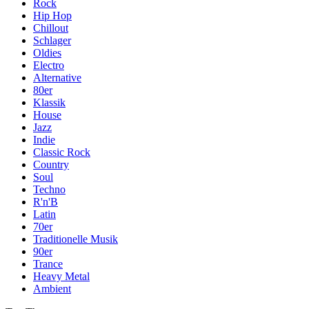
Rock
Hip Hop
Chillout
Schlager
Oldies
Electro
Alternative
80er
Klassik
House
Jazz
Indie
Classic Rock
Country
Soul
Techno
R'n'B
Latin
70er
Traditionelle Musik
90er
Trance
Heavy Metal
Ambient