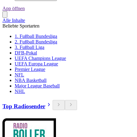
App öffnen
Alle Inhalte
Beliebte Sportarten
1. Fußball Bundesliga
2. Fußball Bundesliga
3. Fußball Liga
DFB-Pokal
UEFA Champions League
UEFA Europa League
Premier League
NFL
NBA Basketball
Major League Baseball
NHL
Top Radiosender