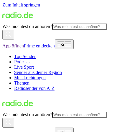
Zum Inhalt springen
Was möchtest du anhören?
App öffnen
Prime entdecken
Top Sender
Podcasts
Live Sport
Sender aus deiner Region
Musikrichtungen
Themen
Radiosender von A-Z
Was möchtest du anhören?