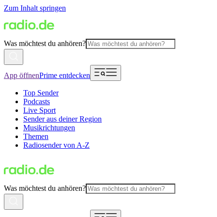
Zum Inhalt springen
Was möchtest du anhören?
App öffnen
Prime entdecken
Top Sender
Podcasts
Live Sport
Sender aus deiner Region
Musikrichtungen
Themen
Radiosender von A-Z
Was möchtest du anhören?