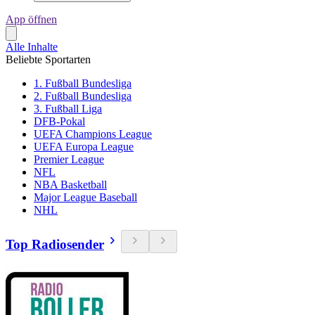
App öffnen
Alle Inhalte
Beliebte Sportarten
1. Fußball Bundesliga
2. Fußball Bundesliga
3. Fußball Liga
DFB-Pokal
UEFA Champions League
UEFA Europa League
Premier League
NFL
NBA Basketball
Major League Baseball
NHL
Top Radiosender