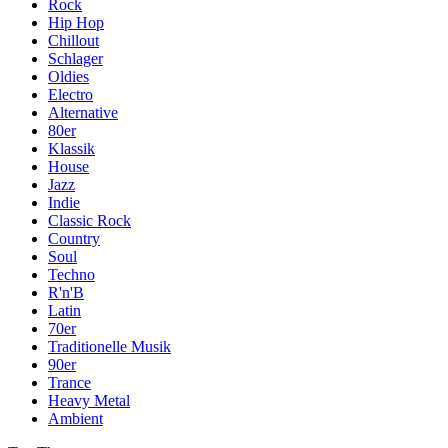
Rock
Hip Hop
Chillout
Schlager
Oldies
Electro
Alternative
80er
Klassik
House
Jazz
Indie
Classic Rock
Country
Soul
Techno
R'n'B
Latin
70er
Traditionelle Musik
90er
Trance
Heavy Metal
Ambient