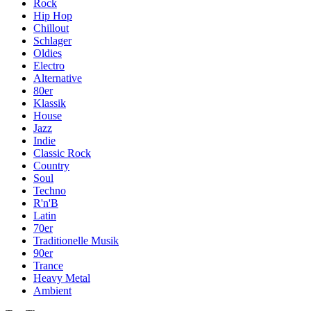
Rock
Hip Hop
Chillout
Schlager
Oldies
Electro
Alternative
80er
Klassik
House
Jazz
Indie
Classic Rock
Country
Soul
Techno
R'n'B
Latin
70er
Traditionelle Musik
90er
Trance
Heavy Metal
Ambient