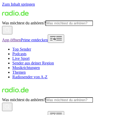
Zum Inhalt springen
Was möchtest du anhören?
App öffnen
Prime entdecken
Top Sender
Podcasts
Live Sport
Sender aus deiner Region
Musikrichtungen
Themen
Radiosender von A-Z
Was möchtest du anhören?