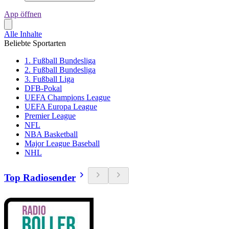
App öffnen
Alle Inhalte
Beliebte Sportarten
1. Fußball Bundesliga
2. Fußball Bundesliga
3. Fußball Liga
DFB-Pokal
UEFA Champions League
UEFA Europa League
Premier League
NFL
NBA Basketball
Major League Baseball
NHL
Top Radiosender