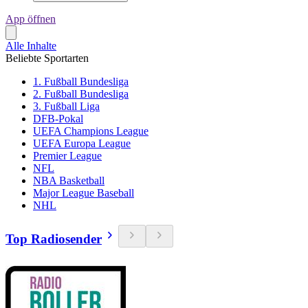
App öffnen
Alle Inhalte
Beliebte Sportarten
1. Fußball Bundesliga
2. Fußball Bundesliga
3. Fußball Liga
DFB-Pokal
UEFA Champions League
UEFA Europa League
Premier League
NFL
NBA Basketball
Major League Baseball
NHL
Top Radiosender