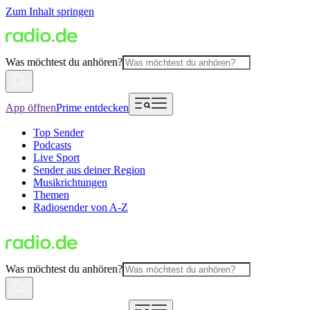
Zum Inhalt springen
Was möchtest du anhören?
App öffnen
Prime entdecken
Top Sender
Podcasts
Live Sport
Sender aus deiner Region
Musikrichtungen
Themen
Radiosender von A-Z
Was möchtest du anhören?