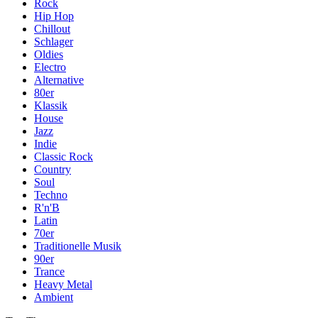
Rock
Hip Hop
Chillout
Schlager
Oldies
Electro
Alternative
80er
Klassik
House
Jazz
Indie
Classic Rock
Country
Soul
Techno
R'n'B
Latin
70er
Traditionelle Musik
90er
Trance
Heavy Metal
Ambient