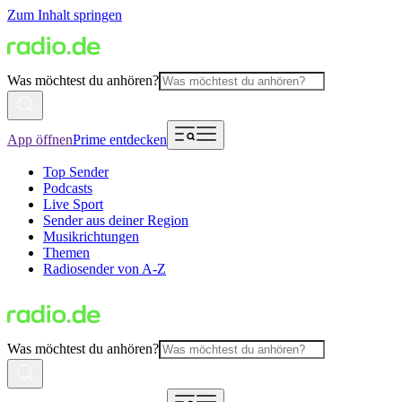
Zum Inhalt springen
Was möchtest du anhören?
App öffnen
Prime entdecken
Top Sender
Podcasts
Live Sport
Sender aus deiner Region
Musikrichtungen
Themen
Radiosender von A-Z
Was möchtest du anhören?