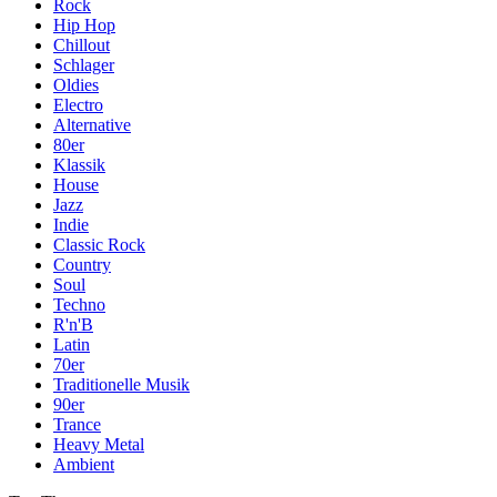
Rock
Hip Hop
Chillout
Schlager
Oldies
Electro
Alternative
80er
Klassik
House
Jazz
Indie
Classic Rock
Country
Soul
Techno
R'n'B
Latin
70er
Traditionelle Musik
90er
Trance
Heavy Metal
Ambient