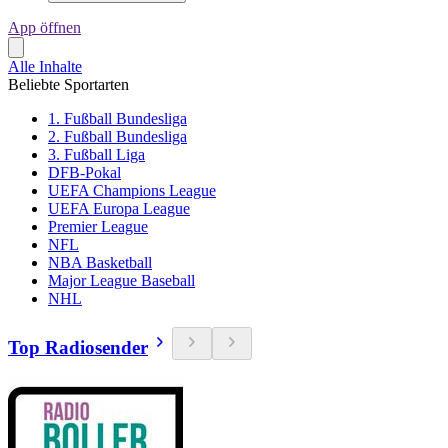
App öffnen
Alle Inhalte
Beliebte Sportarten
1. Fußball Bundesliga
2. Fußball Bundesliga
3. Fußball Liga
DFB-Pokal
UEFA Champions League
UEFA Europa League
Premier League
NFL
NBA Basketball
Major League Baseball
NHL
Top Radiosender