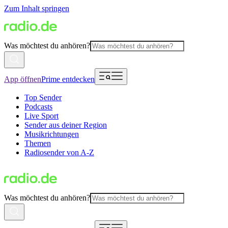
Zum Inhalt springen
Was möchtest du anhören?
App öffnen
Prime entdecken
Top Sender
Podcasts
Live Sport
Sender aus deiner Region
Musikrichtungen
Themen
Radiosender von A-Z
Was möchtest du anhören?