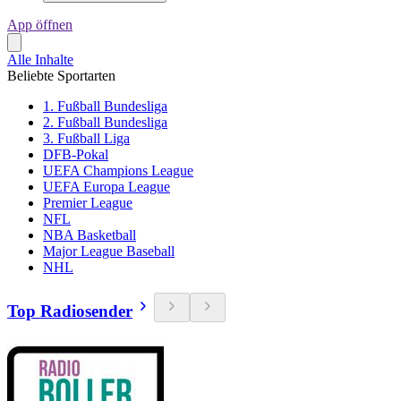
App öffnen
Alle Inhalte
Beliebte Sportarten
1. Fußball Bundesliga
2. Fußball Bundesliga
3. Fußball Liga
DFB-Pokal
UEFA Champions League
UEFA Europa League
Premier League
NFL
NBA Basketball
Major League Baseball
NHL
Top Radiosender