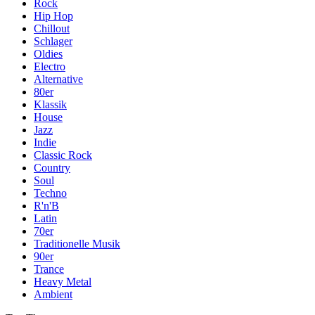
Rock
Hip Hop
Chillout
Schlager
Oldies
Electro
Alternative
80er
Klassik
House
Jazz
Indie
Classic Rock
Country
Soul
Techno
R'n'B
Latin
70er
Traditionelle Musik
90er
Trance
Heavy Metal
Ambient