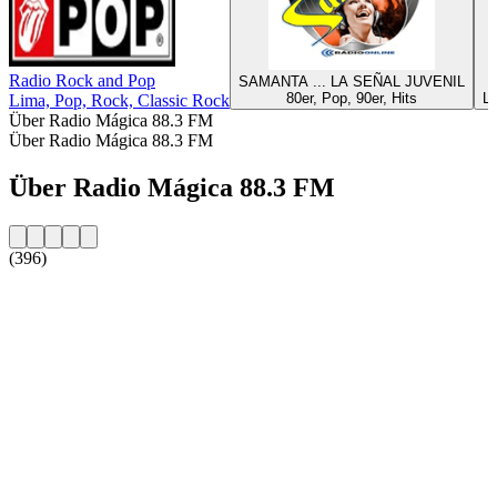
Radio Rock and Pop
SAMANTA ... LA SEÑAL JUVENIL
80er, Pop, 90er, Hits
Li
Lima, Pop, Rock, Classic Rock
Über Radio Mágica 88.3 FM
Über Radio Mágica 88.3 FM
Über Radio Mágica 88.3 FM
(396)
Sender-Website