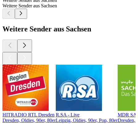
Weitere Sender aus Sachsen
Weitere Sender aus Sachsen
Weitere Sender aus Sachsen
HITRADIO RTL Dresden
R.SA - Live
MDR SAC
Dresden, Oldies, 90er, 80er
Leipzig, Oldies, 90er, Pop, 80er
Dresden, 
Top
Podcasts
Top
Podcasts