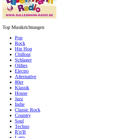
Top Musikrichtungen
Pop
Rock
Hip Hop
Chillout
Schlager
Oldies
Electro
Alternative
80er
Klassik
House
Jazz
Indie
Classic Rock
Country
Soul
Techno
R'n'B
Latin