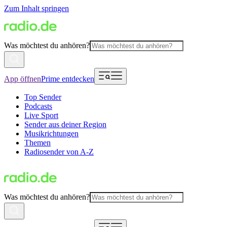
Zum Inhalt springen
Was möchtest du anhören?
App öffnen
Prime entdecken
Top Sender
Podcasts
Live Sport
Sender aus deiner Region
Musikrichtungen
Themen
Radiosender von A-Z
Was möchtest du anhören?