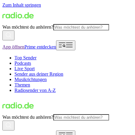
Zum Inhalt springen
Was möchtest du anhören?
App öffnen
Prime entdecken
Top Sender
Podcasts
Live Sport
Sender aus deiner Region
Musikrichtungen
Themen
Radiosender von A-Z
Was möchtest du anhören?