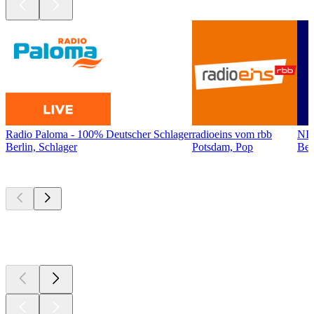
Radio Paloma - 100% Deutscher Schlager
radioeins vom rbb
NI
Berlin, Schlager
Potsdam, Pop
Ber
Top
Podcasts
Top
Podcasts
Top
Podcasts