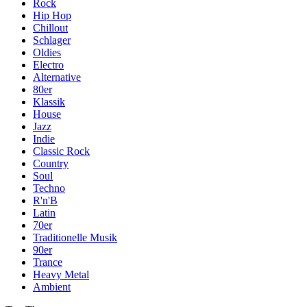
Rock
Hip Hop
Chillout
Schlager
Oldies
Electro
Alternative
80er
Klassik
House
Jazz
Indie
Classic Rock
Country
Soul
Techno
R'n'B
Latin
70er
Traditionelle Musik
90er
Trance
Heavy Metal
Ambient