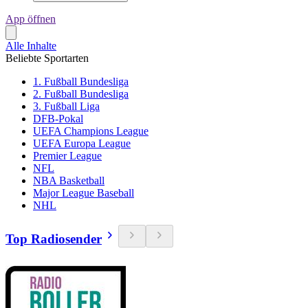
App öffnen
Alle Inhalte
Beliebte Sportarten
1. Fußball Bundesliga
2. Fußball Bundesliga
3. Fußball Liga
DFB-Pokal
UEFA Champions League
UEFA Europa League
Premier League
NFL
NBA Basketball
Major League Baseball
NHL
Top Radiosender