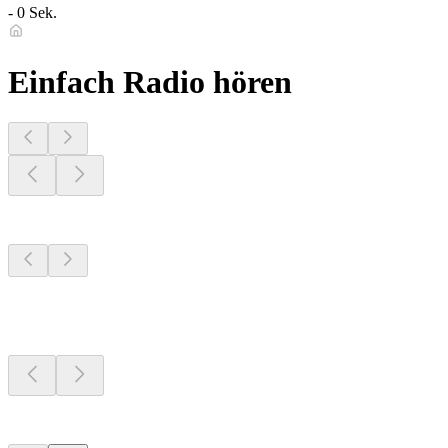
- 0 Sek.
Einfach Radio hören
Sender aus deiner
Region
Sender aus deiner
Region
Sender aus deiner
Region
Top 100 auf
radio.de
Top 100 auf
radio.de