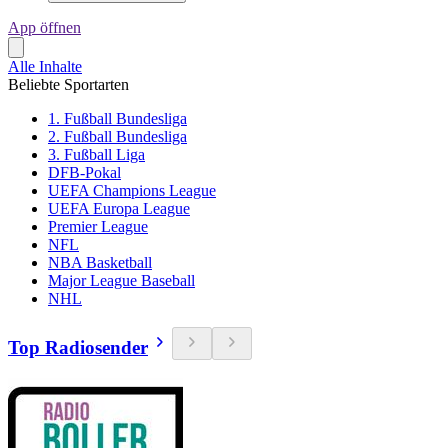
App öffnen
Alle Inhalte
Beliebte Sportarten
1. Fußball Bundesliga
2. Fußball Bundesliga
3. Fußball Liga
DFB-Pokal
UEFA Champions League
UEFA Europa League
Premier League
NFL
NBA Basketball
Major League Baseball
NHL
Top Radiosender