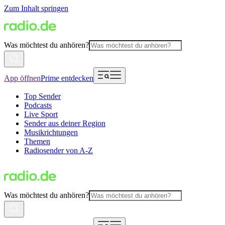
Zum Inhalt springen
Was möchtest du anhören?
App öffnen
Prime entdecken
Top Sender
Podcasts
Live Sport
Sender aus deiner Region
Musikrichtungen
Themen
Radiosender von A-Z
Was möchtest du anhören?