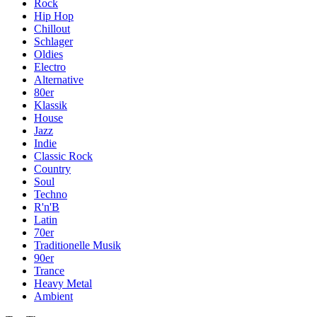
Rock
Hip Hop
Chillout
Schlager
Oldies
Electro
Alternative
80er
Klassik
House
Jazz
Indie
Classic Rock
Country
Soul
Techno
R'n'B
Latin
70er
Traditionelle Musik
90er
Trance
Heavy Metal
Ambient