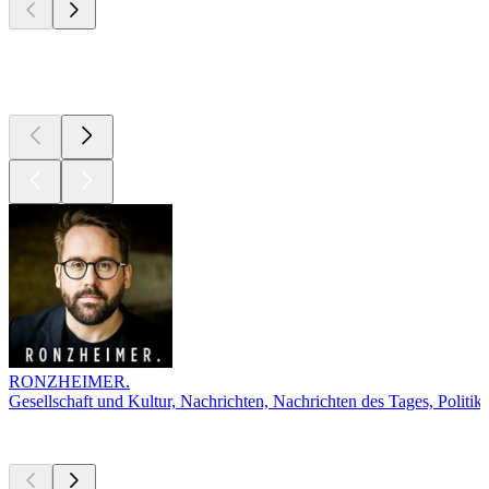
Top
Podcasts
RONZHEIMER.
Gesellschaft und Kultur, Nachrichten, Nachrichten des Tages, Politik
Derzeit
beliebt
Derzeit
beliebt