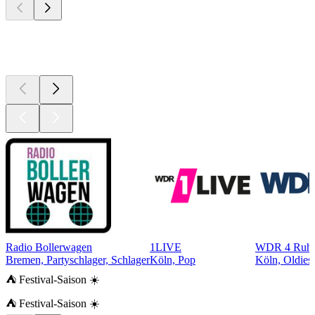
Top 100 auf
radio.de
Radio Bollerwagen
1LIVE
WDR 4 Ruhr
Bremen, Partyschlager, Schlager
Köln, Pop
Köln, Oldies,
⛺ Festival-Saison ☀️
⛺ Festival-Saison ☀️