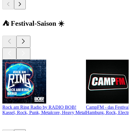
⛺ Festival-Saison ☀️
Rock am Ring Radio by RADIO BOB!
CampFM - das Festivalr
Kassel, Rock, Punk, Metalcore, Heavy Metal
Hamburg, Rock, Electro
Top
Podcasts
Top
Podcasts