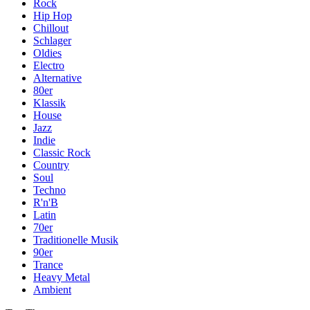
Rock
Hip Hop
Chillout
Schlager
Oldies
Electro
Alternative
80er
Klassik
House
Jazz
Indie
Classic Rock
Country
Soul
Techno
R'n'B
Latin
70er
Traditionelle Musik
90er
Trance
Heavy Metal
Ambient