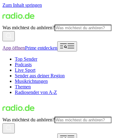
Zum Inhalt springen
Was möchtest du anhören?
App öffnen
Prime entdecken
Top Sender
Podcasts
Live Sport
Sender aus deiner Region
Musikrichtungen
Themen
Radiosender von A-Z
Was möchtest du anhören?